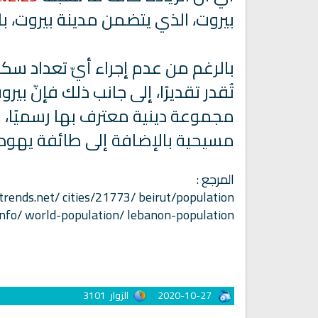
بيروت، الذي يتضمن مدينة بيروت، 
بالرغم من عدم إجراء أيّ تعداد سكاني
مجموعة دينية معترف بها رسميًا،
مسيحية بالإضافة إلى طائفة يهودي
المرجع :
القران الكريم مجود بصوت الشيخ
راديو مباشر للقران الكريم بصو
rends.net/ cities/21773/ beirut/population
عبد الباسط
الشيخ ابو بكر الشاطري
nfo/ world-population/ lebanon-population/
2020-10-27
الزوار
3101