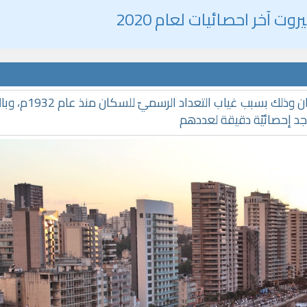
ت آخر احصائيات لعام 2020
لا توجد إحصائيّة رسميّة حول العدد الكليّ للسكان وذلك بسبب غياب 
جد إحصائيّة دقيقة لعددهم
qyah Shariah
Ruqyah Shariah
cording to the Quran
Why Do You Feel at Peace When
 to treat witchcraft,
Listening to the Quran, Even If
d the evil eye
You Don’t Understand It?