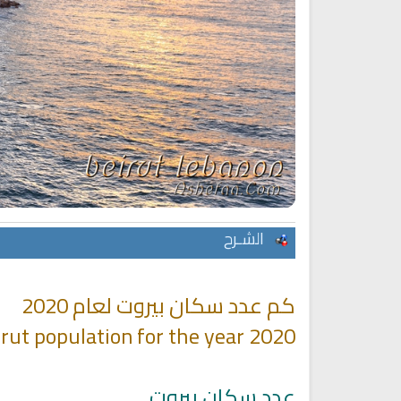
الشـرح
انشودة هل نلتقي
انشودة رثاء ابو حمزة
أناشيد مؤثرة وحزينة
اناشيد ابراهيم الاحمد
كم عدد سكان بيروت لعام 2020
28138 | 2025-03-19
16448 | 2025-03-19
rut population for the year 2020
عدد سكان بيروت