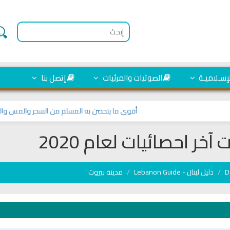
لإسـلاميـة
الصوتيات والمرئيات
إتصل بنا
أقوى ما يتحصن به المسلم من السحر والمس والعين والح
خر احصائيات لعام 2020
دليل لبنان - Lebanon Guide
مدينة بيروت