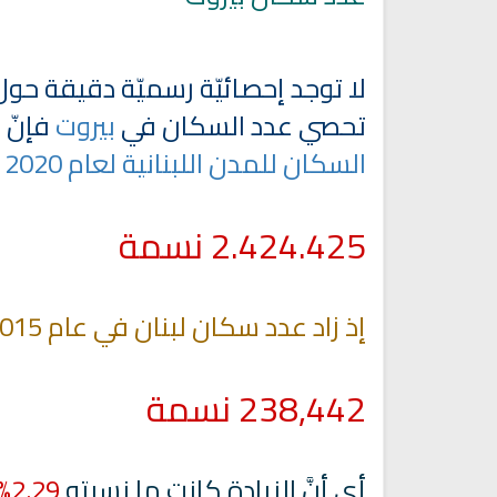
لا توجد إحصائيّة رسميّة دقيقة حول
تحصي عدد السكان في
بيروت
فإنّ الع
السكان للمدن اللبنانية لعام 2020
2.424.425
نسمة
إذ زاد عدد سكان لبنان في عام 2015
حميل القرآن الكريم بصوت مشاري
القرآن الكريم كاملاً الشيخ مشا
العفاسي كامل Mp3
العفاسي سهولة الاستماع
لقرآن كاملاً مشاري العفاسي
القرآن كاملاً مشاري العفا
238,442 نسمة
بجودة عالية
بجودة عالية
12591 | 2024-05-29
15133 | 2024-05-29
أي أنَّ الزيادة كانت ما نسبته
2.29%،