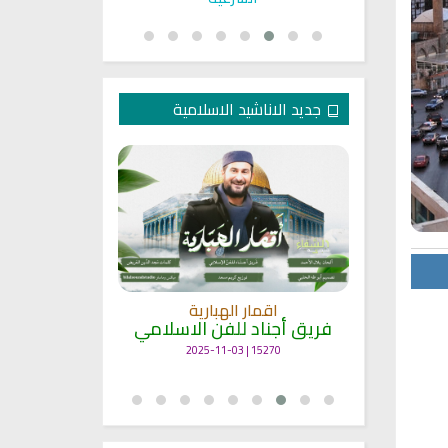
جديد الاناشيد الاسلامية
انشودة م
اقمار الهبارية
فريق أجناد
مي
فريق أجناد للفن الاسلامي
21714 | 2025-05-04
15270 | 2025-11-03