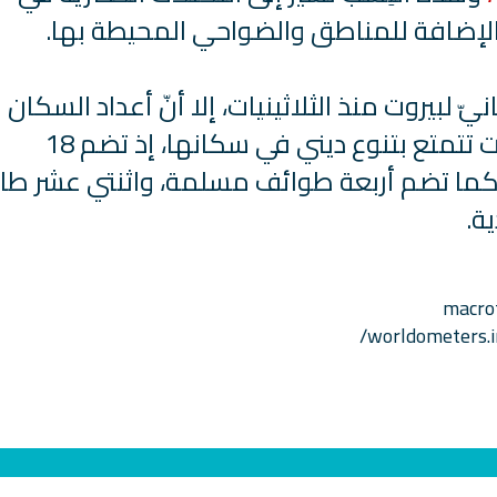
بالإضافة للمناطق والضواحي المحيطة بها.
ّ لبيروت منذ الثلاثينيات، إلا أنّ أعداد السكان
تُقدر تقديرًا، إلى جانب ذلك فإنّ بيروت تتمتع بتنوع ديني في سكانها، إذ تضم 18
 كما تضم أربعة طوائف مسلمة، واثنتي عشر طا
ة.
ت
راديو لتفسير القرآن الكريم مباشر
راديو الشبكة الاسلامية
macrot
مصر بث مباش
worldometers.i