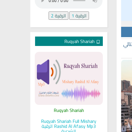
الرقية
1
الرقية
2
Ruqyah Shariah
التعداد الرسميّ للسكان منذ عام 1932م، وبالتالي
ariah
Ruqyah Shariah
Ru
pada Seorang
Ruqyah Shariah Full Mishary
Ruqyah ac
and Sunnah
Rashid Al Afasy Mp3 الرقية
a
an
الشرعية