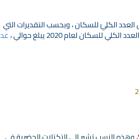
 العدد الكليّ للسكان ، وبحسب التقديرات التي
دد الكلي للسكان لعام 2020 يبلغ حوالي ،
عدد
تلاوة جديدة للشيخ
ترجمة معاني القرآن صوت الى اللغة
العفاسي تهتز لها 
التايلاندية
تلاوات منوع
الترجمات الصوتية لمعاني
القرآن Mp3
13797 | 2024-05-29
6802 | 2024-05-29
ري
سي
وهذه النِسب تشير إلى التكتلات الحضرية في