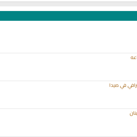
عه
رافي في صيدا
نان