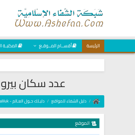
الرئيسة
أقســام المــوقـع
المكتبـة ا
عدد سكان بيروت آ
دليل الشفاء للمواقع
دليـلك حـول العـالم - Daliluk
الموقع