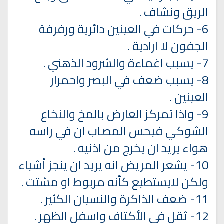
الريق ونشاف .
6- حركات في العينين دائرية ورفرفة
الجفون لا ارادية .
7- يسبب اغماءة والشرود الذهني .
8- يسبب ضعف في البصر واحمرار
العينين .
9- واذا تمركز العارض بالمخ والنخاع
الشوكي فيحس المصاب ان في راسه
هواء يريد ان يخرج من اذنيه .
10- يشعر المريض انه يريد ان ينجز أشياء
ولكن لايستطيع كأنه مربوط او مشتت .
11- ضعف الذاكرة والنسيان الكثير .
12- ثقل في الأكتاف واسفل الظهر .