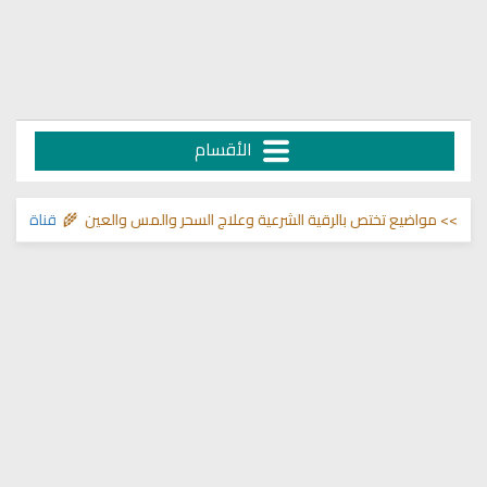
الأقسام
اضيع تختص بالرقية الشرعية وعلاج السحر والمس والعين 🌾
قناة وشفاء لما في