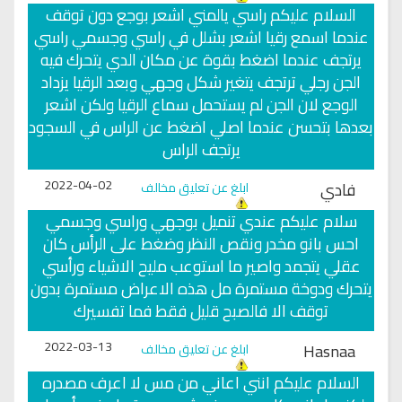
السلام عليكم راسي يالمني اشعر بوجع دون توقف
عندما اسمع رقيا اشعر بشلل في راسي وجسمي راسي
يرتجف عندما اضغط بقوة عن مكان الدي يتحرك فيه
الجن رجلي ترتجف يتغير شكل وجهي وبعد الرقيا يزداد
الوجع لان الجن لم يستحمل سماع الرقيا ولكن اشعر
بعدها بتحسن عندما اصلي اضغط عن الراس في السجود
يرتجف الراس
2022-04-02
فادي
ابلغ عن تعليق مخالف
سلام عليكم عندي تنميل بوجهي وراسي وجسمي
احس بانو مخدر ونقص النظر وضغط على الرأس كان
عقلي يتجمد واصير ما استوعب مليح الاشياء ورأسي
يتحرك ودوخة مستمرة مل هذه الاعراض مستمرة بدون
توقف الا فالصبح قليل فقط فما تفسيرك
2022-03-13
Hasnaa
ابلغ عن تعليق مخالف
السلام عليكم انني اعاني من مس لا اعرف مصدره