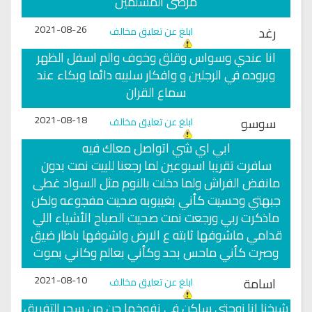
مرضى المسلمين
2021-08-26
رغد
ابلغ عن تعليق مخالف
انا عندي وسواس وقلق وخوف والم اسفل الظهر
وبروده في الرجلين و وافكار سلبيه دائما وبكاء عند
سماع القران
2021-08-18
سوسو
ابلغ عن تعليق مخالف
ابي اي شي اتواصل معاك فيه
سافرت تقريبا اسبوعين لما رجعنا للبيت نمت بدون
مانفض الفراش ولما دخلت بالنوم مثل السواد غطى
جبهتي وحسيت كأني بغيبوبه صحيت مفجوعه ولكن
ماذكرت ربي ورجعت نمت صحيت الصباح الأشياء اللي
قدامي ماشوفها ثابته ع الارض واشوفها باطار ضيق
وصرت كأني ماحس بحد وكأني بعالم وكاني بموت
2021-08-10
اسامة
ابلغ عن تعليق مخالف
شيخنا انا زوجتي ساكن في نفوخها جن من سحر التفريق