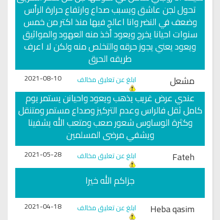
تحول لجن عاشق ويسبب صداع وارتفاع حرارة الرأس
وضعف في النضر وانا اعالج فيها منذ اكتر من خمس
سنوات احيانا يخرج ويعود أخذ منه العهود والمواثيق
ويعود يعني يجوز حرقه والتخلص منه ولكن لا اعرف
طريقه الحرق
2021-08-10
مشعل
ابلغ عن تعليق مخالف
عندي عرض غريب يذهب ويعود واحيانن يستمر يوم
كامل ثقل فالراس وعدم التركيز وصداع مستمر ومتنقل
وكثرة الوساوس شعور صعب ومتعب الله يشفينا
ويشفي مرضى المسلمين
2021-05-28
Fateh
ابلغ عن تعليق مخالف
جزاكم الله خيرا
2021-04-18
Heba qasim
ابلغ عن تعليق مخالف