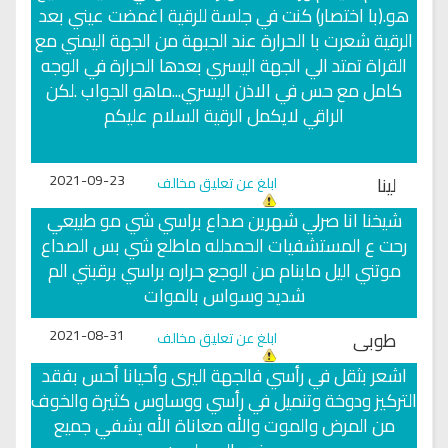
هو.(با اختصار) كنت في جلسة للرقية اغمضت عيني بعد
الرقية شعرت با الحرارة عند الجبهة من الجهة اليمني مع
القراة تمتد الي الجهة اليسري بعدها الحرارة في الوجه
كامل مع حس في الاذن اليسري...ماهو الجواب .لكن
الراقي لايكمل الرقية السلام عليكم
2021-09-23
لينا
ابلغ عن تعليق مخالف
شيخنا انا صرلي شهرين صداع براسي شي مو طبيعي
رحت ع المستشفيات الحمدلله ماطلع شي بس الصداع
موتني اليل مابنام من الوجع حراره براسي برقبتي الم
شديد وسواس بالموات
2021-08-31
طوبى
ابلغ عن تعليق مخالف
اشعر بثقل في رأسي فالجهة اليرى وأحيانا أحس بفقد
التركيز ودوخة وتنميل في رأسي ووساوس كثيرة والخوف
من المرض والموت والله معاناة الله يشفي جميع