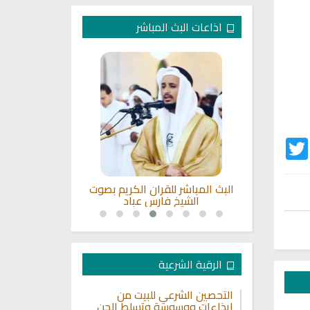
اذاعات البث المباشر
Twitter
Fac
لبث المباشر للقران الكريم بصوت
راديو الشيخ عبد الرشيد صوفي
الشيخ فارس عباد
للقران الكريم
الرقية الشرعية
التحصين الشرعي للبيت من
إيذاءات ووسوسة وتسلط الجن