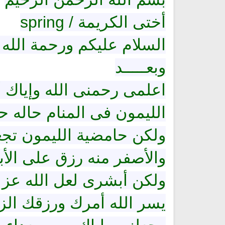
أختى الكريمة / spring
السلام عليكم ورحمة الله 
وبعـــــد
اعلمى رحمنى الله وإياك 
الليمون فى المنام حاله ح
تلاوة جديدة للشيخ مشاري
ن صوت الى اللغة
العفاسي تهتز لها القلوب
ترجمة معان
ندية
تلاوات منوعة
تية لمعاني
ولكن حامضية الليمون تجعل
الترجم
13805 | 2024-05-29
والأصفر منه رزق على الأب
ولكن أبشرى لعل الله عز 
يسر الله أمرك ورزقك الزو