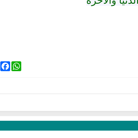
دنيا والآخرة
ebook
WhatsApp
اشر للقران الكريم بصوت
راديو الشبكة الاسلامية للقرآن من
ا
شاري العفاسي
مصر بث مباشر