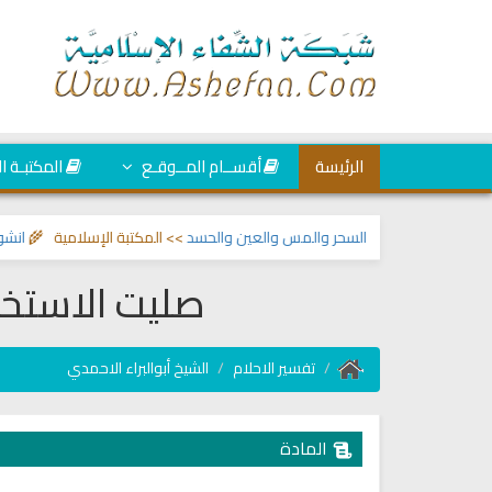
الرئيسة
أقســام المــوقـع
المكتبـة ا
 المسلم من السحر والمس والعين والحسد
>> المكتبة الإسلامية 🌾
انشودة الرئ
صليت الاستخا
تفسير الاحلام
الشيخ أبوالبراء الاحمدي
المادة