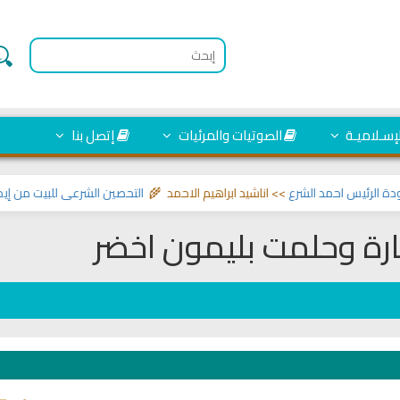
لإسـلاميـة
الصوتيات والمرئيات
إتصل بنا
يس احمد الشرع
>> اناشيد ابراهيم الاحمد 🌾
التحصين الشرعي للبيت من إيذاءات 
رة وحلمت بليمون اخضر