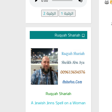
الرقية
1
الرقية
2
Ruqyah Shariah
iah
Ruqyah Shariah
Ruq
er sight
A Spell That Caused Memory
A Jewish Jin
Loss for Three Years