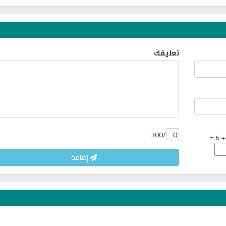
تعليقك
/300
إضافة