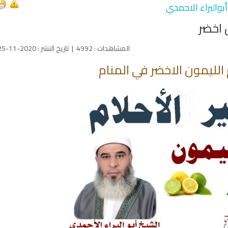
بوالبراء الاحمدي
 اخضر
المشاهدات
:
4992
|
تاريخ النشر
:
2020-11-25
الليمون الاخضر في المنام
yah Shariah
Ruqyah Shariah
ns Spell on a Woman
Sihir Jin Yahudi pada Seorang
Ru
R الرقية
Wanita