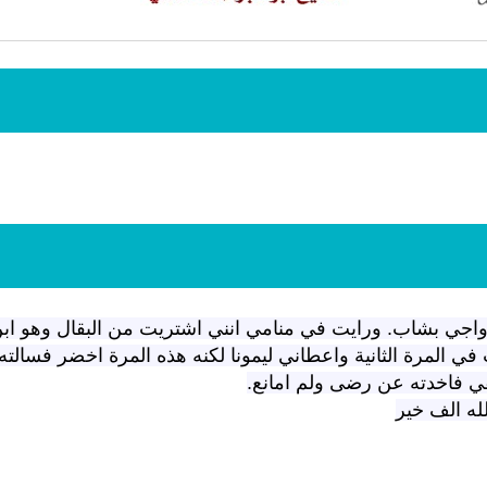
انشودة لم ا
انشودة مشاعل الشمال
أناشيد غز
اجي بشاب. ورايت في منامي انني اشتريت من البقال وهو اب
فريق أجناد للفن الاسلامي
مي
 المرة الثانية واعطاني ليمونا لكنه هذه المرة اخضر فسالته 
19353 | 2025-04-09
21721 | 2025-05-04
ي فاخدته عن رضى ولم امانع.
له الف خير