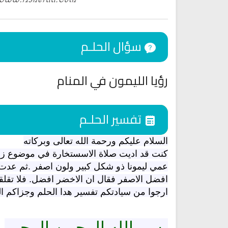
سؤال الحلـم
رؤيا الليمون في المنام
تفسير الحلـم
السلام عليكم ورحمة الله تعالى وبركاته
كنت قد اديت صلاة الاسستخارة في موضوع زو
اقمار الهبارية
انشودة تلك أمي
فريق أجناد للفن الاسلا
عمي ليمونا ذو شكل كبير ولون اصفر .ثم عدت في
أناشيد الأم
15280 | 2025-11-03
افضل الاصفر فقال ان الاخضر افضل. فلا تقلق
3627 | 2026-03-30
ارجوا من سيادتكم تفسير هدا الحلم وجزاكم ال
بسم الله الرحمن الرحيم