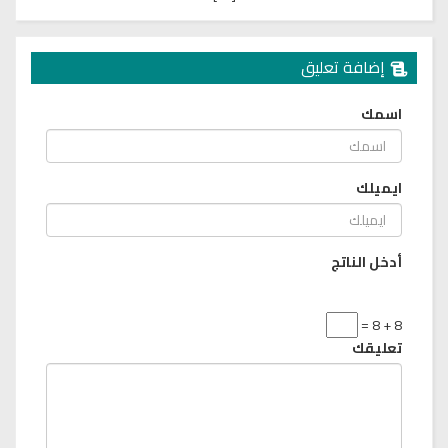
إضافة تعليق
اسمك
ايميلك
أدخل الناتج
8 + 8 =
تعليقك