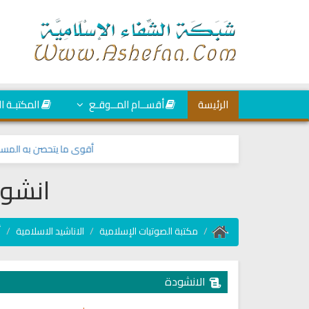
الرئيسة
أقســام المــوقـع
المكتبـة ا
أقوى ما يتحصن به المسلم من 
انشود
مكتبة الصوتيات الإسلامية
الاناشيد الاسلامية
أ
الانشودة