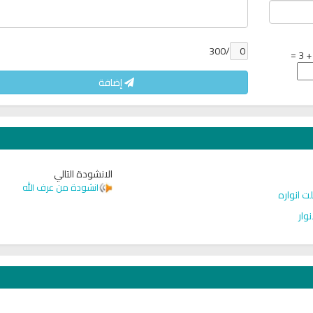
/300
إضافة
الانشودة التالي
انشودة من عرف الله
ت انواره
وار
شر
البث المباشر للقران الكريم بصوت
راديو الشيخ احمد الع
الشيخ فارس عباد
المباشر