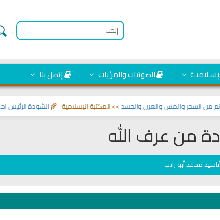
لإسـلاميـة
الصوتيات والمرئيات
إتصل بنا
السحر والمس والعين والحسد
>> المكتبة الإسلامية 🌾
انشودة الرئيس احمد الش
ة من عرف الله
ناشيد محمد أبو راتب