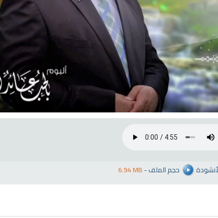
hariah Full Mishary
Ruqyah according to the Quran
Wh
and Sunnah to treat witchcraft,
Li
and the evil eye
الشرعية
لأنشودة
حجم الملف
-
6.94 MB
اقمار الهباري
انشودة تلك أمي
فريق أجناد للفن ا
أناشيد الأم
15287 | 2025-11-03
3634 | 2026-03-30