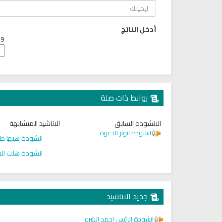
أدخل الناتج
9 + 3 =
روابط ذات صلة
الانشودة السابق
الاناشيد المتشابهة
انشودة انوار الدعوة
انشودة هيها طل
انشودة هلت الان
ذاعة القران الكريم من السعودية
راديو لتفسير القرآن الكريم مبا
جديد الاناشيد
انشودة الرئيس احمد الشرع