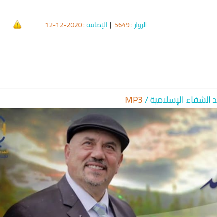
الزوار
: 5649
|
الإضافة
: 2020-12-12
د الشفاء الإسلا
مية /
MP3
qyah Shariah
Ruqyah Shariah