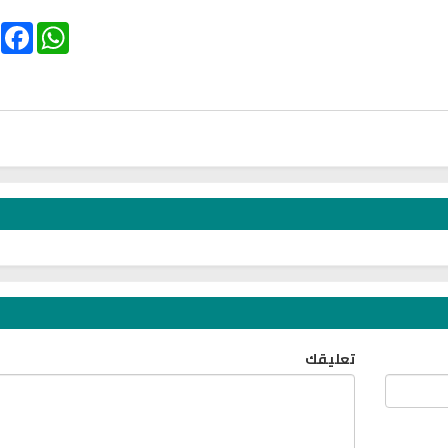
ebook
WhatsApp
تلاوة جديدة للشيخ مشاري
لغة
العفاسي تهتز لها القلوب
ترجمة معاني القرآن صوت
تلاوات منوعة
التاميلية
الترجمات الصوتية
13813 | 2024-05-29
القرآن Mp3
تعليقك
7158 | 2024-05-29