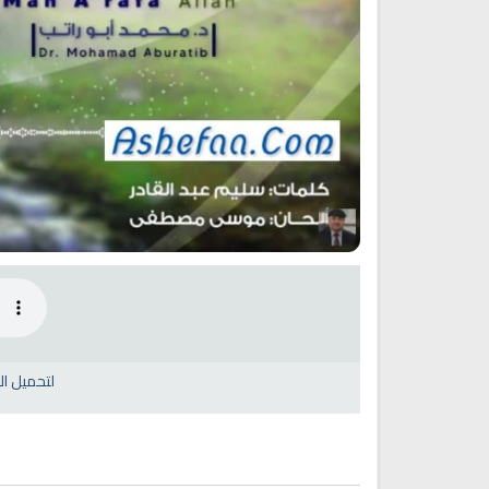
y Do You Feel at Peace When
Discover Islam and Muslims
stening to the Quran, Even If
religion!
You Don’t Understand It?
لتحميل ا
انشودة رثاء ابو حمزة
اناشيد ابراهيم الاحمد
انشودة الرئيس احمد الشرع
اناشيد ابراهيم الاحمد
16460 | 2025-03-19
1541 | 2026-06-20