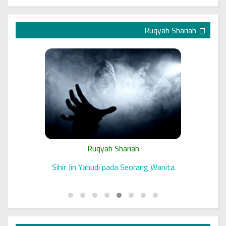
Ruqyah Shariah
Ruqyah Shariah
 الرقية
Sihir Jin Yahudi pada Seorang Wanita