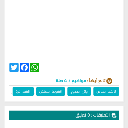
Twitter
Facebook
WhatsApp
تابع أيضاً :
مواضيع ذات صلة
اناشيد_حماس
,
وائل_دحدوح
,
انشودة_معليش
,
اناشيد_غزة
,
التعليقات : 0 تعليق