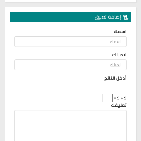
إضافة تعليق
اسمك
ايميلك
أدخل الناتج
9 + 9 =
تعليقك