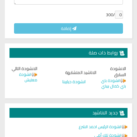
/300
إضافة
روابط ذات صلة
الانشودة
الانشودة التالي
الاناشيد المتشابهة
السابق
انشودة
معليش
انشودة باي
انشودة حبايبنا
باي كمال بيباي
جديد الاناشيد
انشودة الرئيس احمد الشرع
انشودة تلك أمي