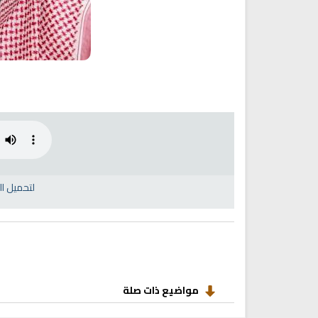
انشودة رثاء ابو حمزة
أناشيد مؤثرة وحزينة
اناشيد ابراهيم الاحمد
28179 | 2025-03-19
16454 | 2025-03-19
لتحميل ا
مواضيع ذات صلة