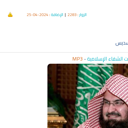
الزوار
: 2283
|
الإضافة
: 2024-04-25
qyah Shariah
Ruqyah Shariah
cording to the Quran
Why Do You Feel at Peace When
 to treat witchcraft,
Listening to the Quran, Even If
d the evil eye
You Don’t Understand It?
لسديس
 الشفاء الإسلامية
-
MP3