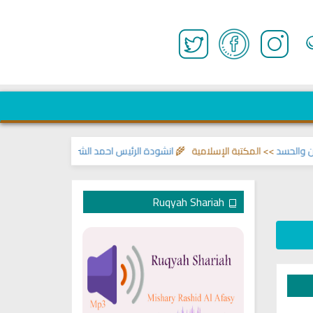
سد
>> المكتبة الإسلامية 🌾
انشودة الرئيس احمد الشرع
>> اناشيد ابراهيم الاحم
Ruqyah Shariah