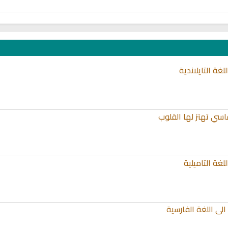
غة التايلاندية
اسي تهتز لها القلوب
غة التاميلية
الى اللغة الفارسية