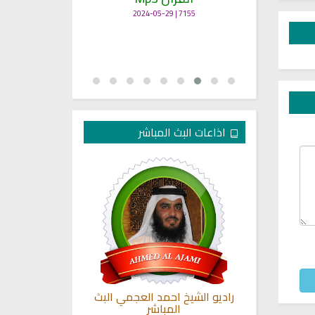
7155 | 2024-05-29
اذاعات البث المباشر
ريم الشيخ
راديو الشيخ احمد العجمي البث
راديو الشيخ خا
المباشر
ا