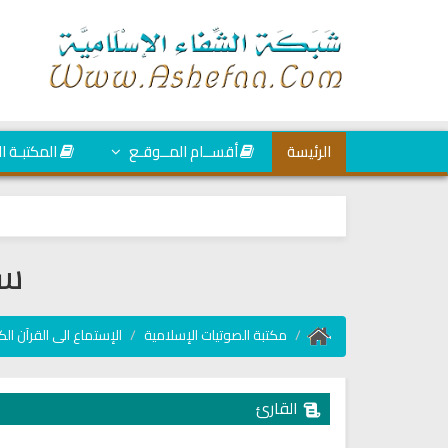
الرئيسة
أقســام المــوقـع
المكتبـة ا
سو
مكتبة الصوتيات الإسلامية
الإستماع الى القرآن الك
القارئ