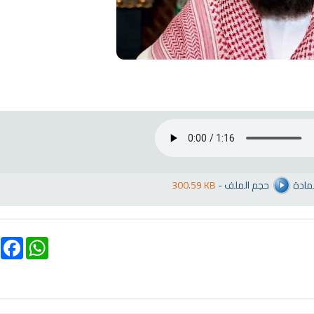
انشودة تلك أ
انشودة الرئيس احمد الشرع
أناشيد الأم
اناشيد ابراهيم الاحمد
3628 | 2026-03-30
1532 | 2026-06-20
لمادة
حجم الملف
-
300.59 KB
ebook
WhatsApp
تلاوة جديدة للشيخ
ترجمة معاني القرآن صوت الى اللغة
العفاسي تهتز لها 
التايلاندية
تلاوات منوع
الترجمات الصوتية لمعاني
القرآن Mp3
13806 | 2024-05-29