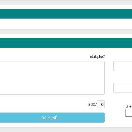
6806 | 2024-05-29
ري
سي
تعليقك
/300
إضافة
راديو الشبكة الاسلامية للقرآن من
راديو مباشر للقرآن الك
مصر بث مباشر
محمد جبريل