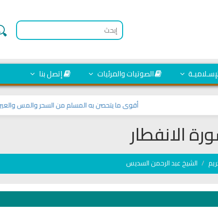
لإسـلاميـة
الصوتيات والمرئيات
إتصل بنا
أقوى ما يتحصن به المسلم من السحر والمس والعين والح
رة الانفطار
ريم
الشيخ عبد الرحمن السديس