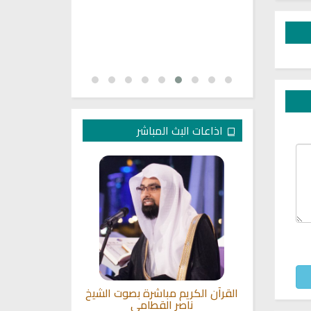
اذاعات البث المباشر
صيمي للقران
القرآن الكريم مباشرة بصوت الشيخ
راديو الشيخ ي
ناصر القطامي
ا