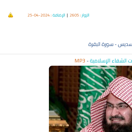
الزوار
: 2605
|
الإضافة
: 2024-04-25
qyah Shariah
Ruqyah Shariah
hariah Full Mishary
Ruqyah according to the Quran
Wh
and Sunnah to treat witchcraft,
Li
and the evil eye
الشرعية
لسديس - سورة البقرة
 الشفاء الإسلامية
-
MP3