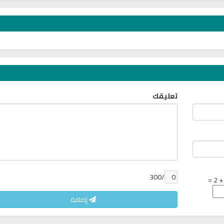
7174 | 2024-05-29
تعليقك
/300
إضافة
القران الكريم مباشرة بصوت الشيخ
راديو الشيخ جمعان الع
ادريس ابكر
الكريم