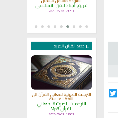
انشودة مشاعل الشمال
أنا
ة
فريق أجناد للفن الاسلامي
لاسلامي
19390 | 2025-04-09
21763 | 2025-05-04
جديد القرآن الكريم
Twitter
Fac
الترجمة الصوتية لمعاني القرآن الى
ترجمة معاني 
اللغة الفارسية
اللغة
 الى اللغة
الترجمات الصوتية لمعاني
الترجمات ا
القرآن Mp3
القرآ
 لمعاني
11475 | 2024-05-29
12503 | 2024-05-29