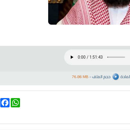
اقمار الهباري
انشودة تلك أمي
فريق أجناد للفن ا
أناشيد الأم
15310 | 2025-11-03
3677 | 2026-03-30
لمادة
حجم الملف
-
76.86 MB
ebook
WhatsApp
تلاوة جديدة للشيخ مشاري
لغة
العفاسي تهتز لها القلوب
ترجمة معاني القرآن صوت
تلاوات منوعة
التاميلية
الترجمات الصوتية
13836 | 2024-05-29
القرآن Mp3