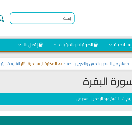
لإسـلاميـة
الصوتيات والمرئيات
إتصل بنا
م من السحر والمس والعين والحسد
>> المكتبة الإسلامية 🌾
انشودة الرئيس احمد
ورة البقرة
ريم
الشيخ عبد الرحمن السديس