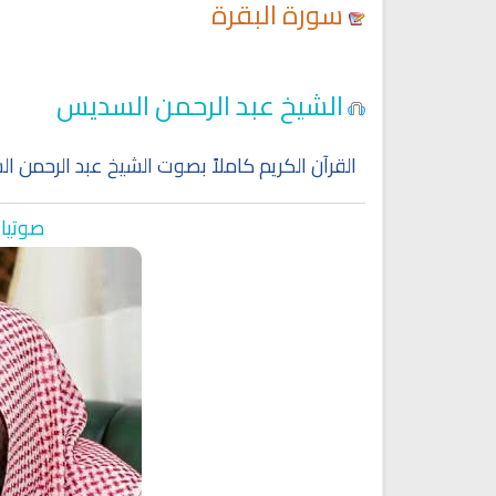
سورة البقرة
Ruqyah Shariah
Ruqyah Shariah
الشيخ عبد الرحمن السديس
y Do You Feel at Peace When
Discover Islam and Muslims
stening to the Quran, Even If
religion!
You Don’t Understand It?
القرآن الكريم كاملاً بصوت الشيخ عبد الرحمن ا
صوتيات