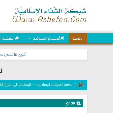
الرئيسة
أقســام المــوقـع
المكتبـة ا
أقوى ما يتحصن به المسل
س
مكتبة الصوتيات الإسلامية
الإستماع الى القرآن الك
القارئ