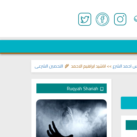
 الشرع
>> اناشيد ابراهيم الاحمد 🌾
التحصين الشرعي للبيت من إيذاءات ووسوسة
Ruqyah Shariah