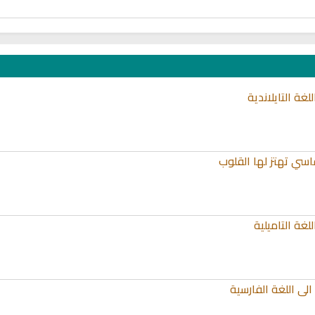
غة التايلاندية
اسي تهتز لها القلوب
غة التاميلية
الى اللغة الفارسية