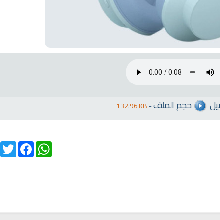
يل
حجم الملف
132.96 KB
-
witter
Facebook
WhatsApp