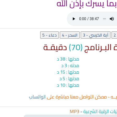
بما يسرك بإذن الله
آية الكرسي - 3
السحر - 4
دعاء - 5
البـرنامج
(70)
دقيقـة
مدتها : 38 د
مدته : 3 د
مدتها : 15 د
مدتها : 5 د
مدتها : 10 د
يخ
اذاعة القران الكريم من لبنان - البث
اذاعة الفجر مباشر م
المباشر
يــه - ممكن التواصل معنا مباشرة على
الواتساب
ات الرقية الشرعية
-
MP3