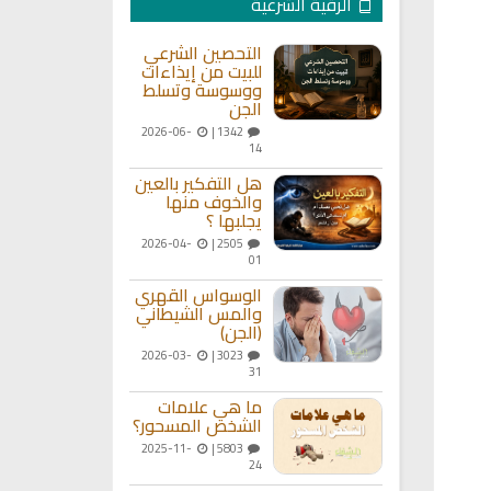
الرقية الشرعية
التحصين الشرعي
للبيت من إيذاءات
ووسوسة وتسلط
الجن
2026-06-
1342 |
14
هل التفكير بالعين
والخوف منها
يجلبها ؟
2026-04-
2505 |
01
الوسواس القهري
والمس الشيطاني
(الجن)
2026-03-
3023 |
31
ما هي علامات
الشخص المسحور؟
2025-11-
5803 |
24