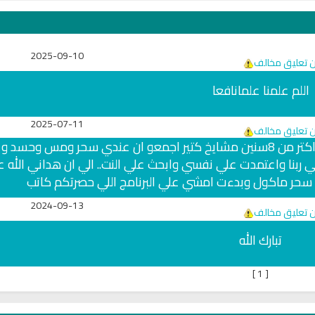
2025-09-10
ن تعليق مخالف
اللم علمنا علمانافعا
2025-07-11
ن تعليق مخالف
اسمي شيماء سيد انسه من مصر.. الجيرة.. من اكتر من 8سنين مشايخ كتير اجمعو ان عندي سحر ومس وحس
 ربنا واعتمدت علي نفسي وابحث علي النت.. الي ان هداني الله 
حر ماكول وبدءت امشي علي البرنامج اللي حصرتكم كاتب
2024-09-13
ن تعليق مخالف
تبارك الله
]
1
[