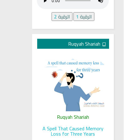
الرقية
1
الرقية
2
Ruqyah Shariah
ariah
Ruqyah Shariah
Ru
 her sight
A Spell That Caused Memory
A Jewish J
Loss for Three Years