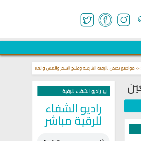
يع تختص بالرقية الشرعية وعلاج السحر والمس والعين 🌾
قناة وشفاء لما في ا
ين
راديو الشفاء للرقية
راديو الشفاء
للرقية مباشر