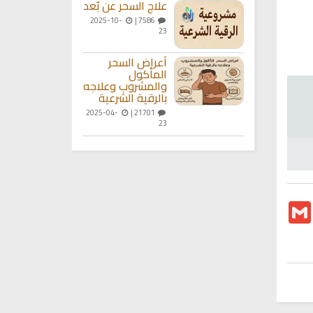
علاج السحر عن بُعد
2025-10-
7586 |
23
أعراض السحر
المأكول
والمشروب وعلاجه
بالرقية الشرعية
2025-04-
21701 |
23
Gmail
T