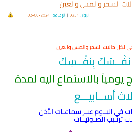
الات السحر والمس والعين
الزوار
: 9331
|
الإضافة
: 2024-06-02
اجي لكل حالات السحر والمس والعين
 نَفْــسَكَ بِنَفْــسِكَ
 يومياً بالاستماع اليه لمدة
لاث أســابيـــع
qyah Shariah
Ruqyah Shariah
 ترتـيب الصـوتيــات
inns Spell on a Woman
Sihir Jin Yahudi pada Seorang
ة
Wanita