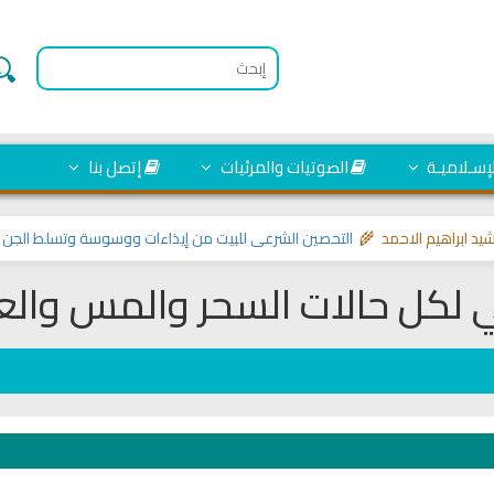
لإسـلاميـة
الصوتيات والمرئيات
إتصل بنا
اهيم الاحمد 🌾
التحصين الشرعي للبيت من إيذاءات ووسوسة وتسلط الجن
>> مواض
ي لكل حالات السحر والمس والع