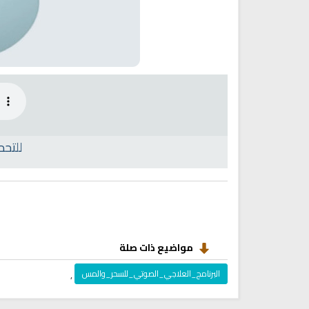
للتحم
مواضيع ذات صلة
البرنامج_العلاجي_الصوتي_للسحر_والمس
,