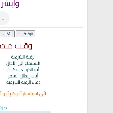
وأبشر 
الرقية - 1
الأذان - 2
وقـت مـدة 
الرقية الشرعية
الاستماع الى الأذان
آية الكرسي مكررة
آيات إبطال السحر
دعاء الرقية الشرعية
اديو الشيخ عبد المحسن العبيكان
القران الكريم مباشرة بصوت الش
للقران الكريم
محمد سليمان المحيسني
لأي استفسار أخوكم أبـو آ
صوتي