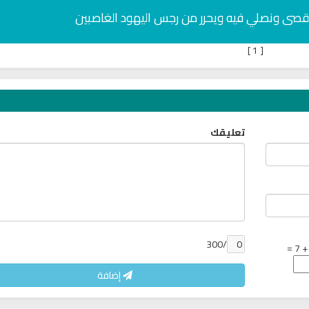
لأقصى ونصلي فيه ويحرر من رجس اليهود الغاصبين
]
1
[
تعليقك
/300
إضافة