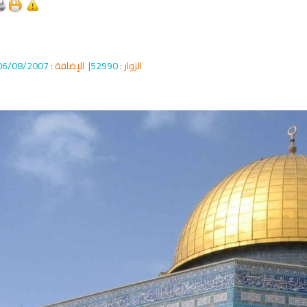
qyah Shariah
Ruqyah Shariah
الزوار :
52990|
الإضافة :
06/08/2007
cording to the Quran
Why Do You Feel at Peace When
 to treat witchcraft,
Listening to the Quran, Even If
d the evil eye
You Don’t Understand It?