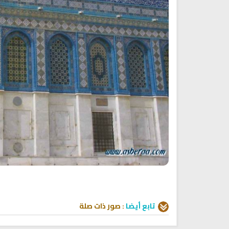
انشودة رثاء ابو حمزة
أناشيد مؤثرة وحزينة
اناشيد ابراهيم الاحمد
28254 | 2025-03-19
16473 | 2025-03-19
تابع أيضا
:
صور
ذات صلة