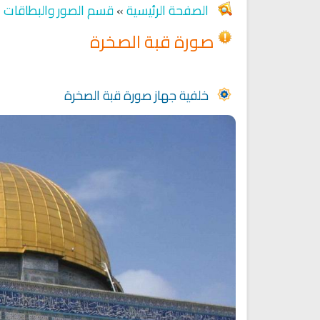
الصفحة الرئيسية
»
قسم الصور والبطاقات
صورة قبة الصخرة
Ruqyah Shariah
Ruqyah Shariah
Discover Islam and Muslims
Ruqya regained her sight
religion!
خلفية جهاز صورة قبة الصخرة
انشودة هل نلتقي