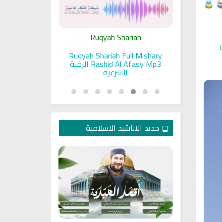
ariah
Ruqyah Shariah
Ru
pada Seorang
Ruqyah Shariah Full Mishary
Ruqyah ac
and Sunnah
Rashid Al Afasy Mp3 الرقية
a
an
الشرعية
جديد الاناشيد الاسلامية