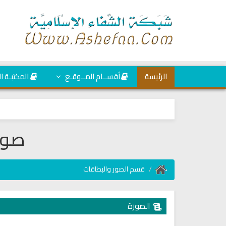
الرئيسة
أقســام المــوقـع
المكتبـة ا
صور
قسم الصور والبطاقات
الصورة