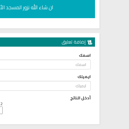
ان شاء الله نزور المسجد ا
إضافة تعليق
اسمك
ايميلك
أدخل الناتج
2 + 7 =