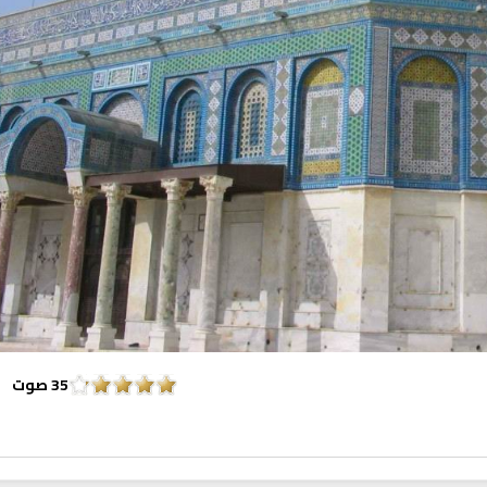
انشودة تلك أ
انشودة الرئيس احمد الشرع
أناشيد الأم
اناشيد ابراهيم الاحمد
3670 | 2026-03-30
1564 | 2026-06-20
35
صوت
تلاوة جديدة للشيخ
ترجمة معاني القرآن صوت الى اللغة
العفاسي تهتز لها 
التايلاندية
تلاوات منوع
الترجمات الصوتية لمعاني
القرآن Mp3
13833 | 2024-05-29