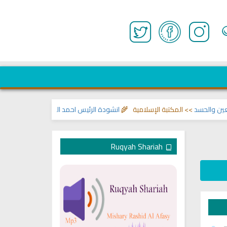
سد
>> المكتبة الإسلامية 🌾
انشودة الرئيس احمد الشرع
>> اناشيد ابراهيم الاحمد
Ruqyah Shariah