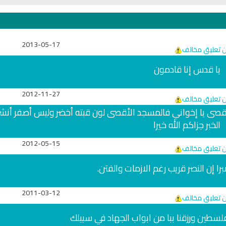
6816 | 2024-05-29
ري
سي
2013-05-17
ن تعليق مخالف
يا قدس إنا قادمون
2012-11-27
ن تعليق مخالف
صى يا إخواني فالمسجد الأقصى لون قبته أخضر وليس أصفر أنشر
الخبر جزاكم الله خيرا
2012-05-15
ن تعليق مخالف
ا إن النصر قريب رغم الازمات والفتن.
2011-03-12
ن تعليق مخالف
ران
البث المباشر للقران الكريم بصوت
راديو الشيخ محمود علي ا
فلسطين ورزقنا ببا من ابواب الجهاد في سبيلك
الشيخ فارس عباد
الكريم