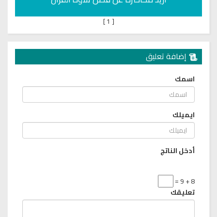
]
1
[
إضافة تعليق
اسمك
ايميلك
أدخل الناتج
8 + 9 =
تعليقك