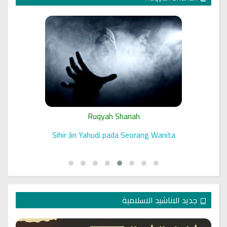
Ruqyah Shariah
 الرقية
Sihir Jin Yahudi pada Seorang Wanita
جديد الاناشيد الاسلامية