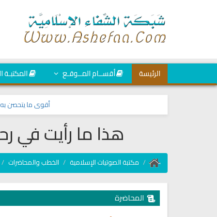
الرئيسة
أقســام المــوقـع
المكتبـة ا
أقوى ما يتحصن به المس
هذا ما رأيت في رحل
مكتبة الصوتيات الإسلامية
الخطب والمحاضرات
المحاضرة