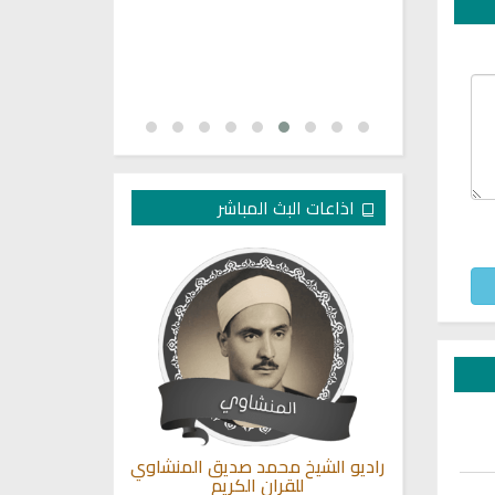
اذاعات البث المباشر
مباشر من
راديو الشيخ محمد صديق المنشاوي
القران الكريم
ن
للقران الكريم
ادر