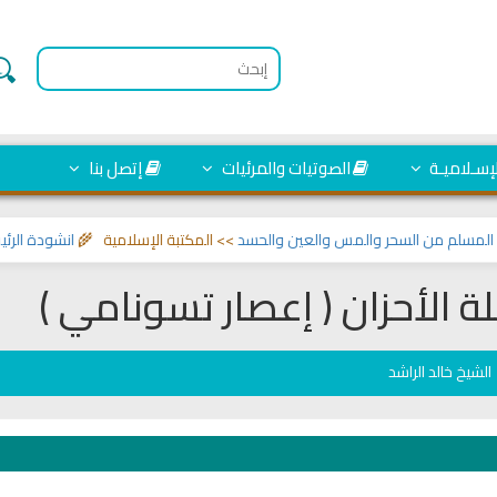
لإسـلاميـة
الصوتيات والمرئيات
إتصل بنا
لم من السحر والمس والعين والحسد
>> المكتبة الإسلامية 🌾
انشودة الرئيس اح
ة الأحزان ( إعصار تسونامي )
الشيخ خالد الراشد