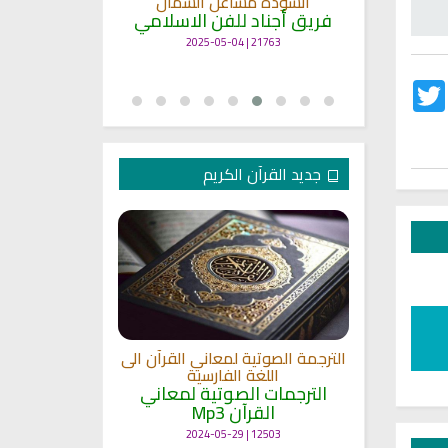
انشودة مشاعل الشمال
أنا
ة
فريق أجناد للفن الاسلامي
لاسلامي
19390 | 2025-04-09
21763 | 2025-05-04
Twitter
Fac
جديد القرآن الكريم
الترجمة الصوتية لمعاني القرآن الى
ترجمة معاني 
اللغة الفارسية
اللغة
 الى اللغة
الترجمات الصوتية لمعاني
الترجمات ا
القرآن Mp3
القرآ
 لمعاني
11475 | 2024-05-29
12503 | 2024-05-29