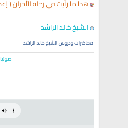
هذا ما رأيت في رحلة الأحزان ( إع
Ruqyah Shariah
Ruqyah Shariah
الشيخ خالد الراشد
y Do You Feel at Peace When
Discover Islam and Muslims
stening to the Quran, Even If
religion!
You Don’t Understand It?
محاضرات ودروس الشيخ خالد الراشد
صوتيات