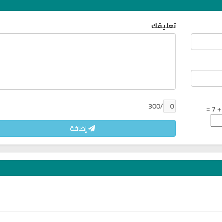
7174 | 2024-05-29
تعليقك
/300
إضافة
وت
راديو الشيخ صلاح البدير للقران
اذاعة القران الكريم 
الكريم
نابلس فلسطي