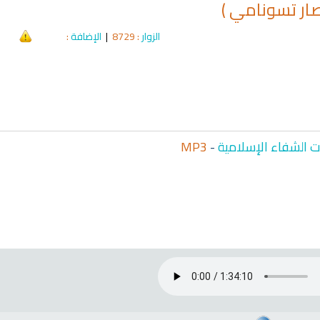
صار تسونامي )
الزوار
: 8729
|
الإضافة
:
qyah Shariah
Ruqyah Shariah
hariah Full Mishary
Ruqyah according to the Quran
Wh
and Sunnah to treat witchcraft,
Li
and the evil eye
الشرعية
 الشفاء الإسلامية
-
MP3