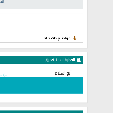
انشودة رثاء ابو حمزة
لتح
اناشيد ابراهيم الاحمد
انشودة الرئيس احمد الشرع
اناشيد ابراهيم الاحمد
16481 | 2025-03-19
1569 | 2026-06-20
مواضيع ذات صلة
التعليقات : 1 تعليق
أبو اسلام
ابلغ ع
ترجمة معاني القرآن صوت الى ال
التايلاندية
الترجمات الصوتية لمعاني
القرآن Mp3