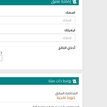
إضافة تعليق
6821 | 2024-05-29
لقرآن الكريم كاملاً الشيخ مشاري
العفاسي سهولة الاستماع
لقرآن كاملاً مشاري العفاسي
اسمك
بجودة عالية
12627 | 2024-05-29
ايميلك
أدخل الناتج
3 + 7 =
روابط ذات صلة
المحاضرة السابق
ذنوبنا تفجرنا
القران الكريم مجود بصوت الشيخ
البث المباشر للقران الكريم بص
عبد الباسط
مشاري العفاسي
المحاضرات المتشابهة
المحاضرة التالي