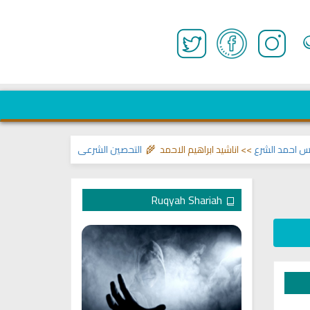
مد الشرع
>> اناشيد ابراهيم الاحمد 🌾
التحصين الشرعي للبيت من إيذاءات ووسو
Ruqyah Shariah