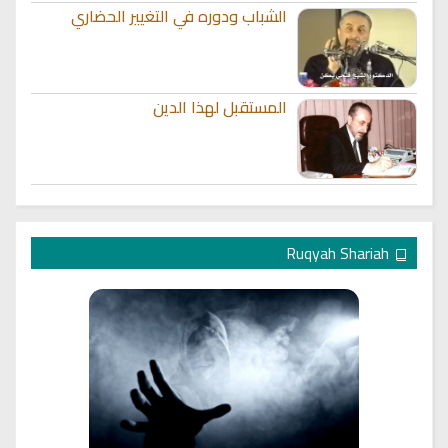
الشباب ودوره في التغيير الحضاري
المستقبل لهذا الدين
Ruqyah Shariah