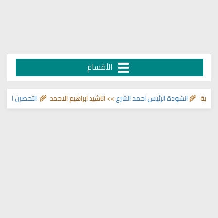
الأقسام
ية 🌾
انشودة الرئيس احمد الشرع
>> اناشيد ابراهيم الاحمد 🌾
التحصين الشرعي لل