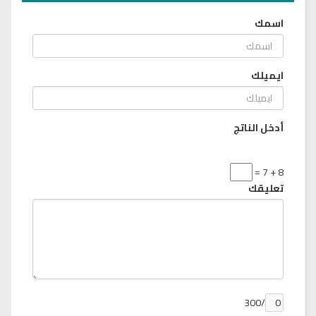
اسمك
ايميلك
أدخل الناتج
8 + 7 =
تعليقك
/300