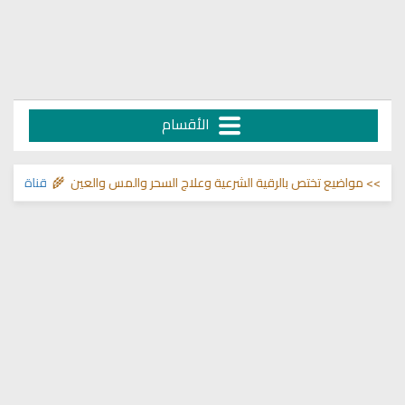
الأقسام
 مواضيع تختص بالرقية الشرعية وعلاج السحر والمس والعين 🌾
قناة وشفاء لما