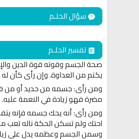
سؤال الحلـم
تفسير الحلـم
صحة الجسم وقوته قوة الدين والإ
يكتم من العداوة. وإن رأى كأن له إل
ومن رأى: جسمه من حديد أو من فخ
اقمار الهبارية
مضرة فهو زيادة في النعمة عليه.
انشودة تلك أمي
فريق أجناد للفن الاسلام
أناشيد الأم
15310 | 2025-11-03
ومن رأى: أنه يحك جسمه فإنه يتفقد 
3679 | 2026-03-30
احتك ولم تسكن الحكة ناله تعب من أ
وسمن الجسم وعظمه يدل على زيادة 