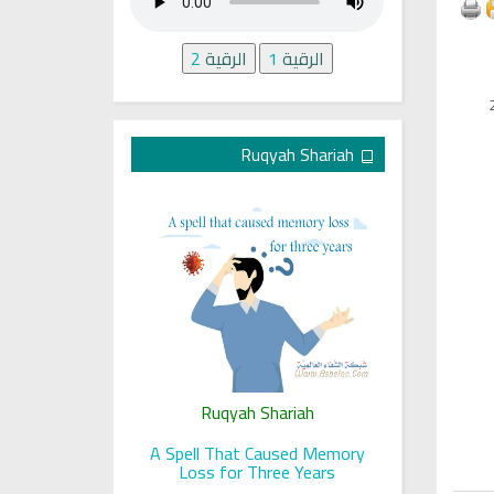
الرقية
1
الرقية
2
Ruqyah Shariah
ariah
Ruqyah Shariah
Ru
 her sight
A Spell That Caused Memory
A Jewish J
Loss for Three Years