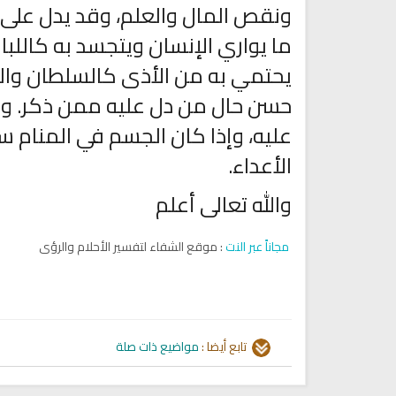
ونقص المال والعلم، وقد يدل على 
ما يواري الإنسان ويتجسد به كالل
يحتمي به من الأذى كالسلطان وال
حسن حال من دل عليه ممن ذكر. وأ
عليه، وإذا كان الجسم في المنام سمي
الأعداء.
تلاوة جديدة للشيخ مشاري
والله تعالى أعلم
العفاسي تهتز لها القلوب
ترجمة معاني القرآن صوت الى ال
تلاوات منوعة
التاميلية
الترجمات الصوتية لمعاني
مجاناً عبر النت
: موقع الشفاء لتفسير الأحلام والرؤى
13836 | 2024-05-29
القرآن Mp3
7175 | 2024-05-29
تابع أيضا :
مواضيع ذات صلة