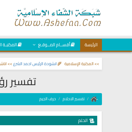
الرئيسة
أقســام المــوقـع
المكتبـة ا
عين والحسد
>> المكتبة الإسلامية 🌾
انشودة الرئيس احمد الشرع
>> اناشيد ابرا
تفسير رؤ
تفسير الاحلام
حرف الجيم
الحلم