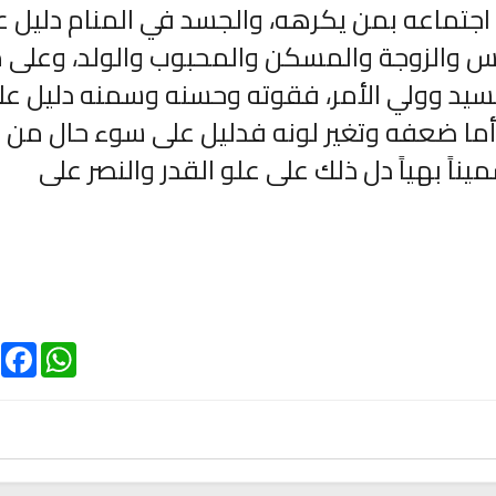
اجتماعه بمن يكرهه، والجسد في المنام دليل ع
باس والزوجة والمسكن والمحبوب والولد، وعلى 
سيد وولي الأمر، فقوته وحسنه وسمنه دليل عل
ما ضعفه وتغير لونه فدليل على سوء حال من 
ناً بهياً دل ذلك على علو القدر والنصر على
الترجمة الصوتية لمعاني القرآن الى
ترجمة معاني القرآن ا
اللغة الفارسية
اللغة البرتغالي
لغة
الترجمات الصوتية لمعاني
الترجمات الصوتية
القرآن Mp3
القرآن Mp3
11475 | 2024-05-29
12503 | 2024-05-29
ebook
WhatsApp