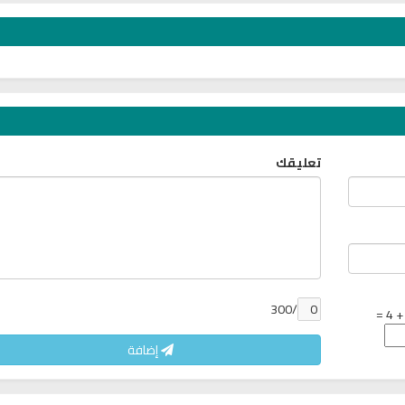
تعليقك
خ
راديو الشيخ صلاح الهاشم للقران
القرآن الكريم مباشرة 
الكريم
عبد الرحمن الس
/300
إضافة