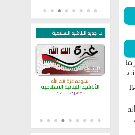
جديد الاناشيد الاسلامية
ما
ه.
انشودة غزة الك الله
ر
الأناشيد اللبنانية الاسلامية
مل
انشودة حن
أناش
20715 | 2025-03-24
25753 | 2025-03-19
نه