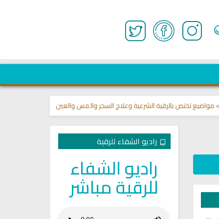
ع تختص بالرقية الشرعية وعلاج السحر والمس والعين 🌾
قناة وشفاء لما في ال
راديو الشفاء للرقية
راديو الشفاء
للرقية مباشر