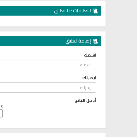
التعليقات : 0 تعليق
إضافة تعليق
اسمك
ايميلك
إذاعة مباشرة لسير حياة الصحابة
راديو مباشر للقرآن الكريم الشي
رضوان الله عليهم
محمد جبريل
أدخل الناتج
3 + 4 =