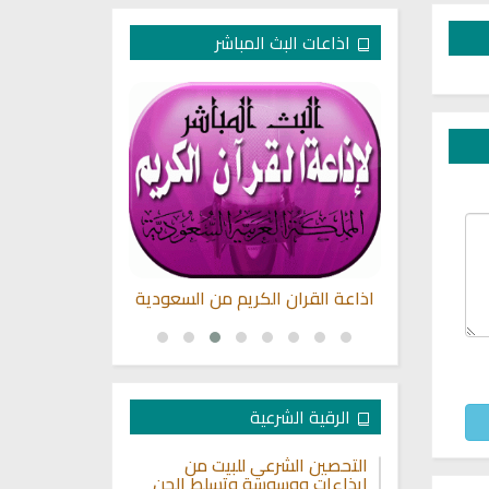
اذاعات البث المباشر
بصوت الشيخ
اذاعة القران الكريم من السعودية
راديو الشيخ خا
ديس
ا
الرقية الشرعية
التحصين الشرعي للبيت من
إيذاءات ووسوسة وتسلط الجن