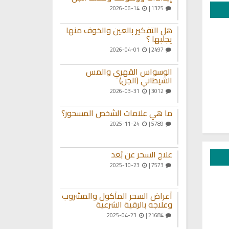
2026-06-14
1325 |
هل التفكير بالعين والخوف منها
يجلبها ؟
2026-04-01
2497 |
الوسواس القهري والمس
الشيطاني (الجن)
2026-03-31
3012 |
ما هي علامات الشخص المسحور؟
2025-11-24
5789 |
علاج السحر عن بُعد
2025-10-23
7573 |
أعراض السحر المأكول والمشروب
وعلاجه بالرقية الشرعية
2025-04-23
21684 |