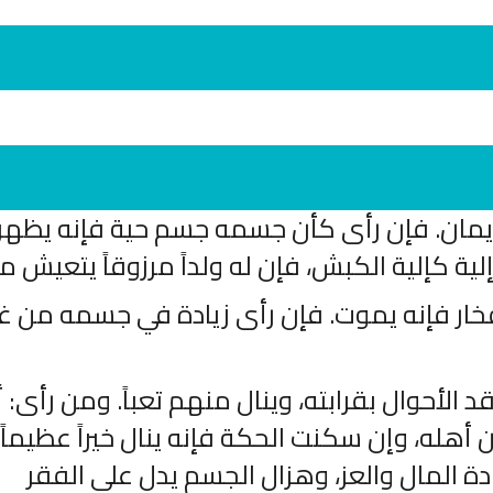
يمان. فإن رأى كأن جسمه جسم حية فإنه يظهر 
ية كإلية الكبش، فإن له ولداً مرزوقاً يتعيش من
ار فإنه يموت. فإن رأى زيادة في جسمه من غي
انشودة لم الش
انشودة مشاعل الشمال
أناشيد غزة
فريق أجناد للفن الاسلامي
ي
19391 | 2025-04-09
21764 | 2025-05-04
الأحوال بقرابته، وينال منهم تعباً. ومن رأى: أ
هله، وإن سكنت الحكة فإنه ينال خيراً عظيماً،
المال والعز، وهزال الجسم يدل على الفقر