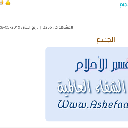
جيم
المشاهدات
:
2255
|
تاريخ النشر
:
2019-05-28
الجسم
qyah Shariah
Ruqyah Shariah
inns Spell on a Woman
Sihir Jin Yahudi pada Seorang
ة
Wanita