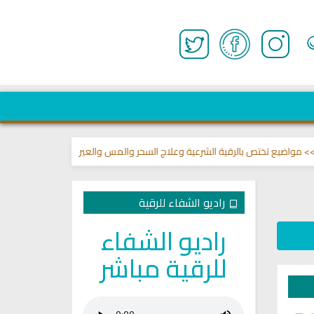
يع تختص بالرقية الشرعية وعلاج السحر والمس والعين 🌾
قناة وشفاء لما في ا
راديو الشفاء للرقية
راديو الشفاء
للرقية مباشر