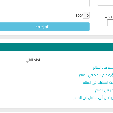
/300
إضافة
الحلم التالي
بيط في المنام
ران
راديو الشيخ احمد العجمي البث
راديو الشيخ احمد الحو
المباشر
الكريم
ية حلم الزواج في المنام
ث السيارات في المنام
حار في المنام
ية بن أبي سفيان في المنام