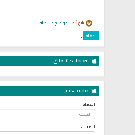
تابع أيضا :
مواضيع ذات صلة
الجعالة
,
التعليقات : 0 تعليق
تلاوة جديدة للشيخ مشاري
العفاسي تهتز لها القلوب
ترجمة معاني القرآن صوت الى ال
تلاوات منوعة
التاميلية
الترجمات الصوتية لمعاني
13815 | 2024-05-29
القرآن Mp3
إضافة تعليق
7160 | 2024-05-29
اسمك
ايميلك