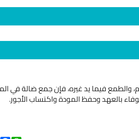
، والطمع فيما يد غيره، فإن جمع ضالة في الم
انشودة لم الش
انشودة مشاعل الشمال
أناشيد غزة
وفاء بالعهد وحفظ المودة واكتساب الأجور.
فريق أجناد للفن الاسلامي
ي
19366 | 2025-04-09
21744 | 2025-05-04