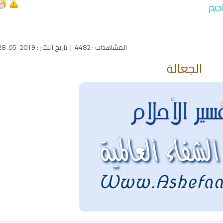
جيم
المشاهدات
:
4482
|
تاريخ النشر
:
2019-05-28
الجعالة
qyah Shariah
Ruqyah Shariah
inns Spell on a Woman
Sihir Jin Yahudi pada Seorang
ة
Wanita