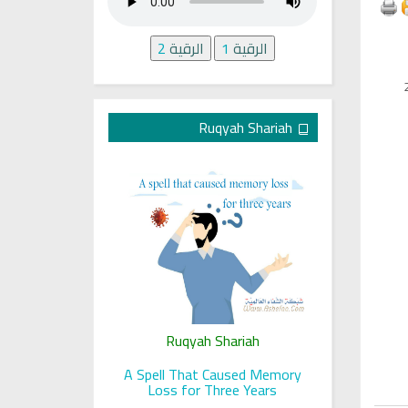
الرقية
1
الرقية
2
Ruqyah Shariah
ariah
Ruqyah Shariah
Ru
 her sight
A Spell That Caused Memory
A Jewish J
Loss for Three Years