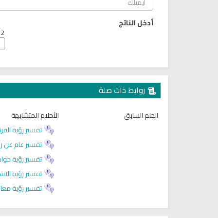
أدخل الناتج
2 + 5 =
روابط ذات صلة
الحلم السابق
الأحلام المتشابهة
تفسير رؤية القرن
راديو الشيخ ياسر الدوسري للقران
راديو الشيخ محمود علي البنا للق
الكريم
الكريم
تفسير عام عن رؤ
تفسير رؤية حواد
تفسير رؤية الانت
تفسير رؤية معاو