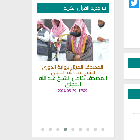
Twitter
Fac
جديد القرآن الكريم
لكريم الى
المصحف المرتل برواية الدوري
ة
للشيخ عبد الله الجهني
المصحف المرت
 لمعاني
المصحف كامل الشيخ عبد الله
للشيخ عث
الجهني
القرآن بصو
ال
12320 | 2024-05-29
7134 | 2024-05-29