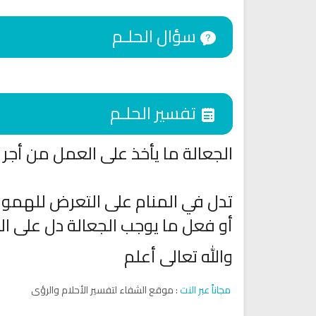
سؤال الحلـم
تفسير الحلـم
الجعالة ما يأخذ على العمل من أجر
تدل في المنام على التعرض للهموم
اقمار الهبارية
أو فعل ما يوجب الجعالة دل على ال
انشودة تلك أمي
فريق أجناد للفن الاسلام
أناشيد الأم
15291 | 2025-11-03
والله تعالى أعلم
3644 | 2026-03-30
مجاناً عبر النت
: موقع الشفاء لتفسير الأحلام والرؤى