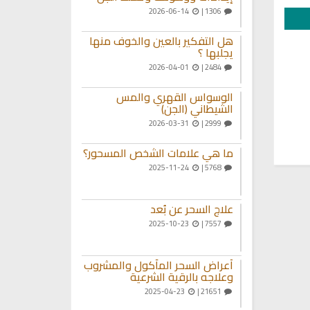
2026-06-14
1306 |
هل التفكير بالعين والخوف منها
يجلبها ؟
2026-04-01
2484 |
الوسواس القهري والمس
الشيطاني (الجن)
2026-03-31
2999 |
ما هي علامات الشخص المسحور؟
2025-11-24
5768 |
علاج السحر عن بُعد
2025-10-23
7557 |
أعراض السحر المأكول والمشروب
وعلاجه بالرقية الشرعية
2025-04-23
21651 |