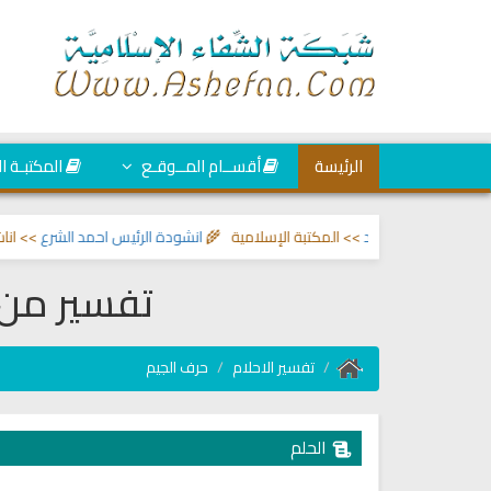
الرئيسة
أقســام المــوقـع
المكتبـة ا
العين والحسد
>> المكتبة الإسلامية 🌾
انشودة الرئيس احمد الشرع
>> اناشيد ابر
تفسير من 
تفسير الاحلام
حرف الجيم
الحلم