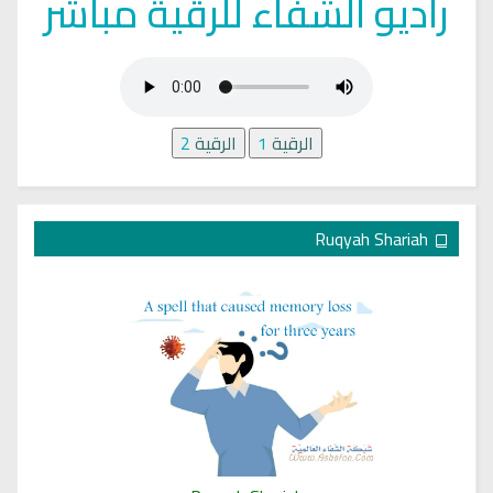
راديو الشفاء للرقية مباشر
الرقية
1
الرقية
2
Ruqyah Shariah