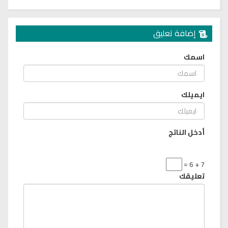
إضافة تعليق
اسمك
ايميلك
أدخل الناتج
7 + 6 =
تعليقك