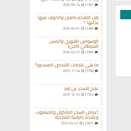
2026-06-14
1301 |
هل التفكير بالعين والخوف منها
يجلبها ؟
2026-04-01
2483 |
الوسواس القهري والمس
الشيطاني (الجن)
2026-03-31
2996 |
ما هي علامات الشخص المسحور؟
2025-11-24
5768 |
علاج السحر عن بُعد
2025-10-23
7553 |
أعراض السحر المأكول والمشروب
وعلاجه بالرقية الشرعية
2025-04-23
21651 |