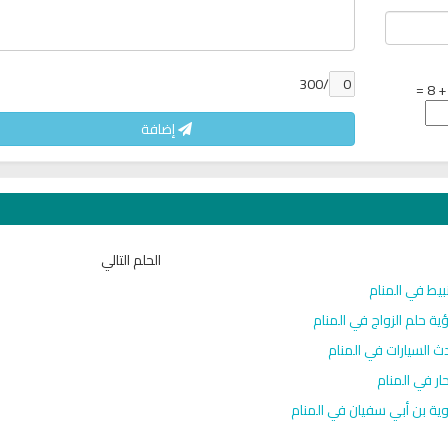
/300
إضافة
الحلم التالي
ن
اذاعة الفجر مباشر من لبنان
القران الكريم مباشرة 
محمد سليمان الم
بيط في المنام
ية حلم الزواج في المنام
ث السيارات في المنام
حار في المنام
ية بن أبي سفيان في المنام