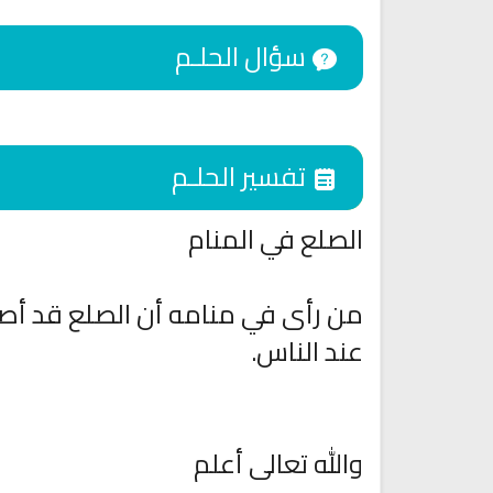
سؤال الحلـم
تفسير الحلـم
الصلع في المنام
من رأى في منامه أن الصلع قد أص
اقمار الهبارية
عند الناس.
انشودة تلك أمي
فريق أجناد للفن الاسلام
أناشيد الأم
15289 | 2025-11-03
3642 | 2026-03-30
والله تعالى أعلم