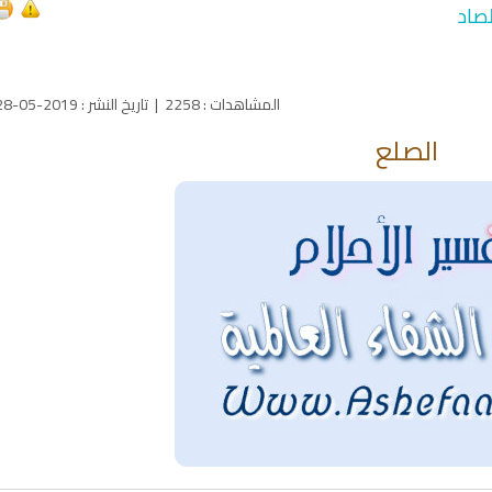
صاد
المشاهدات
:
2258
|
تاريخ النشر
:
2019-05-28
الصلع
qyah Shariah
Ruqyah Shariah
inns Spell on a Woman
Sihir Jin Yahudi pada Seorang
ة
Wanita