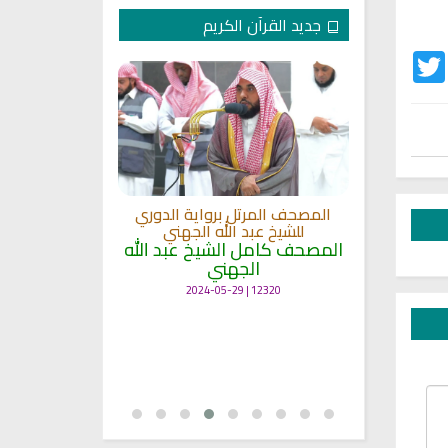
جديد القرآن الكريم
Twitter
Fac
لكريم الى
المصحف المرتل برواية الدوري
ة
للشيخ عبد الله الجهني
المصحف المرت
 لمعاني
المصحف كامل الشيخ عبد الله
للشيخ عث
الجهني
القرآن بصو
ال
12320 | 2024-05-29
7133 | 2024-05-29