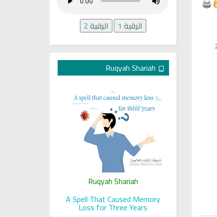
الرقية
1
الرقية
2
Ruqyah Shariah
ariah
Ruqyah Shariah
Ru
 her sight
A Spell That Caused Memory
A Jewish J
Loss for Three Years