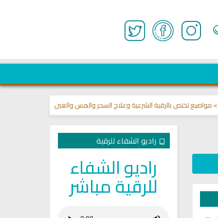
ع تختص بالرقية الشرعية وعلاج السحر والمس والعين 🌾
قناة وشفاء لما في ال
راديو الشفاء للرقية
راديو الشفاء
للرقية مباشر