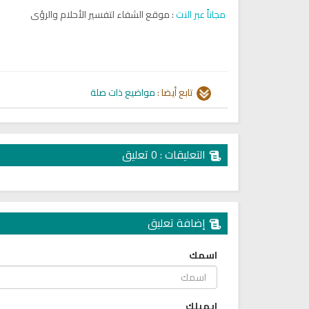
مجاناً عبر النت
: موقع الشفاء لتفسير الأحلام والرؤى
تابع أيضا :
مواضيع ذات صلة
تلاوة جديدة للشيخ مشاري
التعليقات : 0 تعليق
العفاسي تهتز لها القلوب
ترجمة معاني القرآن صوت الى ال
تلاوات منوعة
التاميلية
الترجمات الصوتية لمعاني
13814 | 2024-05-29
القرآن Mp3
7160 | 2024-05-29
إضافة تعليق
اسمك
ايميلك