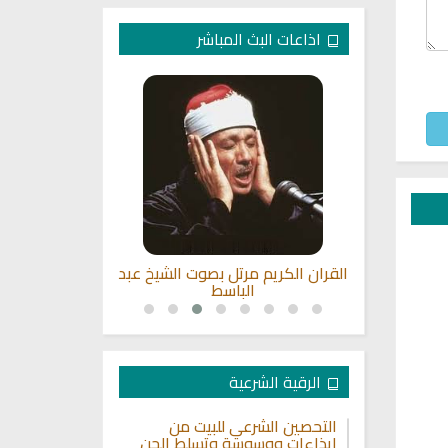
اذاعات البث المباشر
بصوت الشيخ
القران الكريم مرتل بصوت الشيخ عبد
راديو الشيخ جم
حيسني
الباسط
ا
الرقية الشرعية
التحصين الشرعي للبيت من
إيذاءات ووسوسة وتسلط الجن