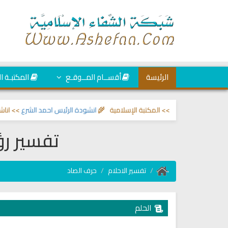
الرئيسة
أقســام المــوقـع
المكتبـة ا
لعين والحسد
>> المكتبة الإسلامية 🌾
انشودة الرئيس احمد الشرع
>> اناشيد ابرا
تفسير رؤ
تفسير الاحلام
حرف الصاد
الحلم