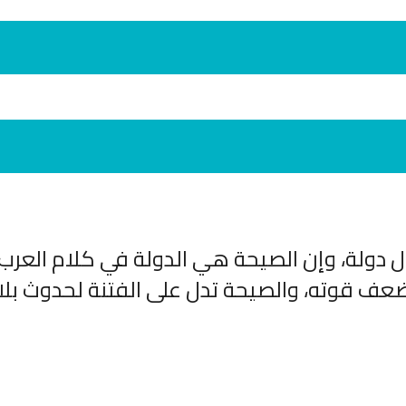
ل دولة، وإن الصيحة هي الدولة في كلام العرب،
انشودة لم الش
انشودة مشاعل الشمال
أناشيد غزة
 قوته، والصيحة تدل على الفتنة لحدوث بلا
فريق أجناد للفن الاسلامي
ي
19401 | 2025-04-09
21778 | 2025-05-04