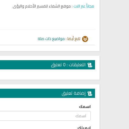
مجاناً عبر النت
: موقع الشفاء لتفسير الأحلام والرؤى
تابع أيضا :
مواضيع ذات صلة
تلاوة جديدة للشيخ مشاري
التعليقات : 0 تعليق
العفاسي تهتز لها القلوب
ترجمة معاني القرآن صوت الى ال
تلاوات منوعة
التاميلية
الترجمات الصوتية لمعاني
13840 | 2024-05-29
القرآن Mp3
7178 | 2024-05-29
إضافة تعليق
اسمك
ايميلك