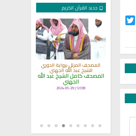
جديد القرآن الكريم
Twitter
Fac
لكريم الى
المصحف المرتل برواية الدوري
ة
للشيخ عبد الله الجهني
المصحف المرت
 لمعاني
المصحف كامل الشيخ عبد الله
للشيخ عث
الجهني
القرآن بصو
ال
12338 | 2024-05-29
7151 | 2024-05-29