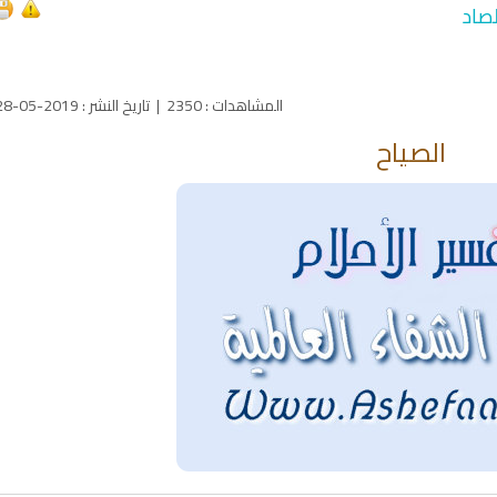
صاد
المشاهدات
:
2350
|
تاريخ النشر
:
2019-05-28
الصياح
qyah Shariah
Ruqyah Shariah
inns Spell on a Woman
Sihir Jin Yahudi pada Seorang
ة
Wanita