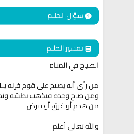
سؤال الحلـم
تفسير الحلـم
الصياح في المنام
من رأى أنه يصيح على قوم فإنه ينا
اقمار الهبارية
ومن صاح وحده فيذهب بطشه وتضعف
انشودة تلك أمي
فريق أجناد للفن الاسلام
أناشيد الأم
من هدم أو غرق أو مرض.
15323 | 2025-11-03
3688 | 2026-03-30
والله تعالى أعلم