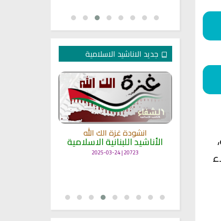
جديد الاناشيد الاسلامية
انشودة غزة الك الله
الأناشيد اللبنانية الاسلامية
مل
انشودة حن
أناش
ء
20723 | 2025-03-24
25770 | 2025-03-19