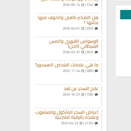
2026-06-14
1342 |
هل التفكير بالعين والخوف منها
يجلبها ؟
2026-04-01
2505 |
الوسواس القهري والمس
الشيطاني (الجن)
2026-03-31
3023 |
ما هي علامات الشخص المسحور؟
2025-11-24
5803 |
علاج السحر عن بُعد
2025-10-23
7587 |
أعراض السحر المأكول والمشروب
وعلاجه بالرقية الشرعية
2025-04-23
21702 |