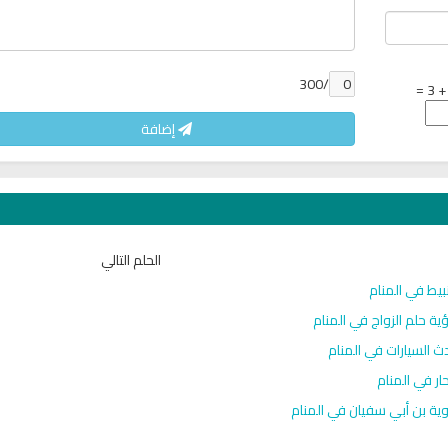
/300
إضافة
الحلم التالي
عبد
اذاعة راديو الشفاء للرقية الشرعية
البث المباشر للقران ا
مباشر
الشيخ فارس عب
بيط في المنام
ية حلم الزواج في المنام
ث السيارات في المنام
حار في المنام
ية بن أبي سفيان في المنام