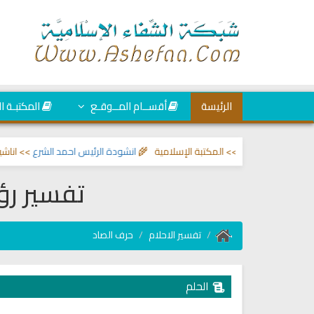
الرئيسة
أقســام المــوقـع
المكتبـة ا
عين والحسد
>> المكتبة الإسلامية 🌾
انشودة الرئيس احمد الشرع
>> اناشيد ابرا
تفسير رؤ
تفسير الاحلام
حرف الصاد
الحلم