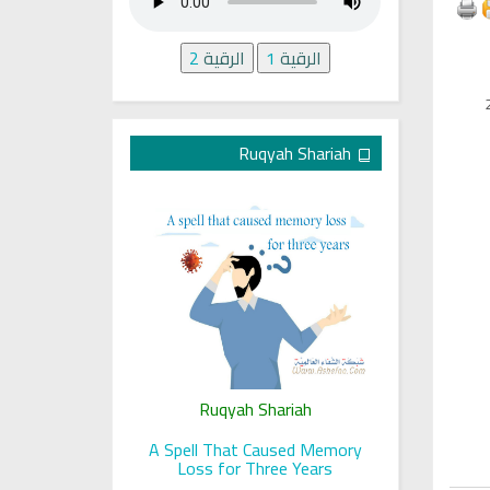
الرقية
1
الرقية
2
Ruqyah Shariah
ariah
Ruqyah Shariah
Ru
 her sight
A Spell That Caused Memory
A Jewish J
Loss for Three Years