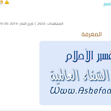
ميم
المشاهدات
:
2403
|
تاريخ النشر
:
2019-05-29
المغرفة
qyah Shariah
Ruqyah Shariah
inns Spell on a Woman
Sihir Jin Yahudi pada Seorang
ة
Wanita