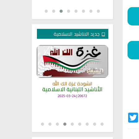
جديد الاناشيد الاسلامية
انشودة غزة الك الله
الأناشيد اللبنانية الاسلامية
مل
انشودة حن
أناش
20672 | 2025-03-24
25684 | 2025-03-19
Twitter
Fac