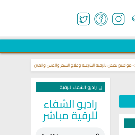
ع تختص بالرقية الشرعية وعلاج السحر والمس والعين 🌾
قناة وشفاء لما في ال
راديو الشفاء للرقية
راديو الشفاء
للرقية مباشر