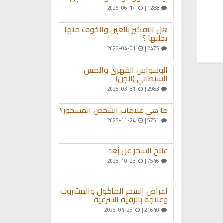
2026-06-14
1288 |
هل التفكير بالعين والخوف منها
يجلبها ؟
2026-04-01
2475 |
الوسواس القهري والمس
الشيطاني (الجن)
2026-03-31
2983 |
ما هي علامات الشخص المسحور؟
2025-11-24
5751 |
علاج السحر عن بُعد
2025-10-23
7546 |
أعراض السحر المأكول والمشروب
وعلاجه بالرقية الشرعية
2025-04-23
21640 |