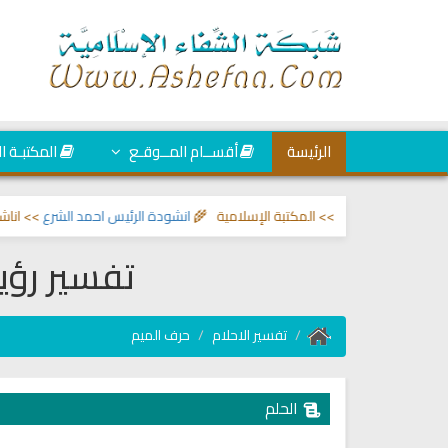
الرئيسة
أقســام المــوقـع
المكتبـة ا
لعين والحسد
>> المكتبة الإسلامية 🌾
انشودة الرئيس احمد الشرع
>> اناشيد ابرا
تفسير رؤي
تفسير الاحلام
حرف الميم
الحلم