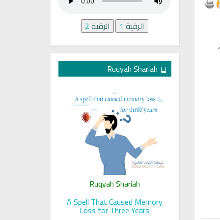
الرقية
1
الرقية
2
Ruqyah Shariah
ariah
Ruqyah Shariah
Ru
 her sight
A Spell That Caused Memory
A Jewish J
Loss for Three Years