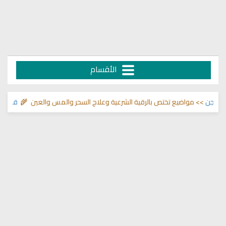
الأقسام
ن
>> مواضيع تختص بالرقية الشرعية وعلاج السحر والمس والعين 🌾
قناة وشفاء 