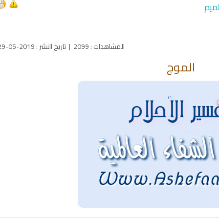
ميم
المشاهدات
:
2099
|
تاريخ النشر
:
2019-05-29
الموج
qyah Shariah
Ruqyah Shariah
inns Spell on a Woman
Sihir Jin Yahudi pada Seorang
ة
Wanita