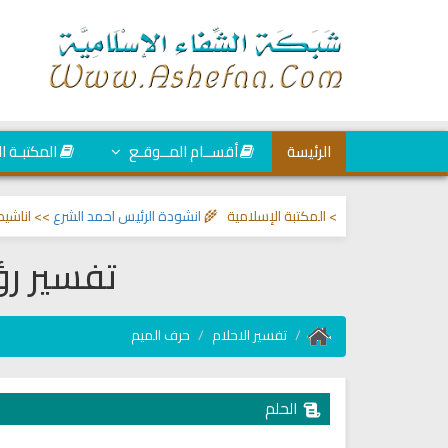
الرئيسة
أقســام المــوقـع
المكتبـة ا
ين والحسد
>> المكتبة الإسلامية 🌾
انشودة الرئيس احمد الشرع
>> اناشيد ابراهي
تفسير رؤ
تفسير الاحلام
حرف الميم
الحلم