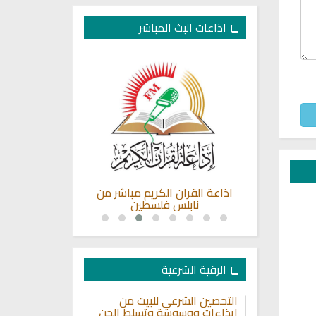
اذاعات البث المباشر
بنان - البث
اذاعة القران الكريم مباشر من
القران الكريم
نابلس فلسطين
سعد 
الرقية الشرعية
التحصين الشرعي للبيت من
إيذاءات ووسوسة وتسلط الجن