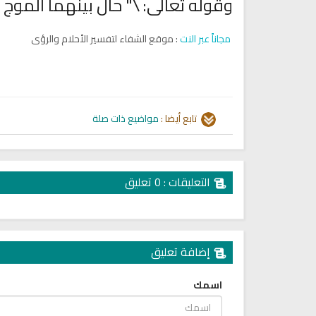
وقوله تعالى: \" حال بينهما الموج 
مجاناً عبر النت
: موقع الشفاء لتفسير الأحلام والرؤى
تابع أيضا :
مواضيع ذات صلة
تلاوة جديدة للشيخ مشاري
العفاسي تهتز لها القلوب
ترجمة معاني القرآن صوت الى ال
تلاوات منوعة
التعليقات : 0 تعليق
التاميلية
الترجمات الصوتية لمعاني
13830 | 2024-05-29
القرآن Mp3
7168 | 2024-05-29
إضافة تعليق
اسمك