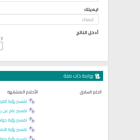
ايميلك
أدخل الناتج
7 + 9 =
روابط ذات صلة
راديو الشيخ احمد العجمي البث
القران الكريم مرتل بصوت الشيخ 
المباشر
الباسط
الحلم السابق
الأحلام المتشابهة
تفسير رؤية القرن
تفسير عام عن رؤ
تفسير رؤية حواد
تفسير رؤية الانت
تفسير رؤية معاو