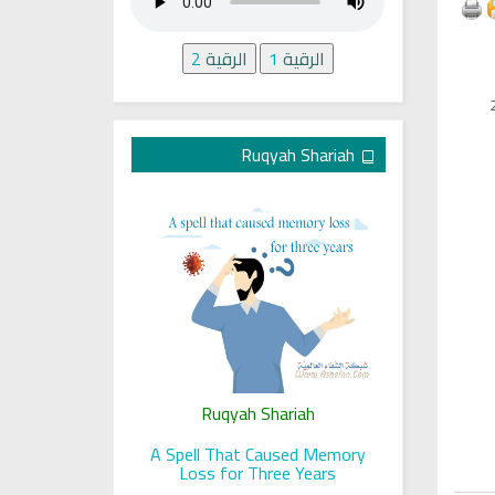
الرقية
1
الرقية
2
Ruqyah Shariah
ariah
Ruqyah Shariah
Ru
 her sight
A Spell That Caused Memory
A Jewish J
Loss for Three Years