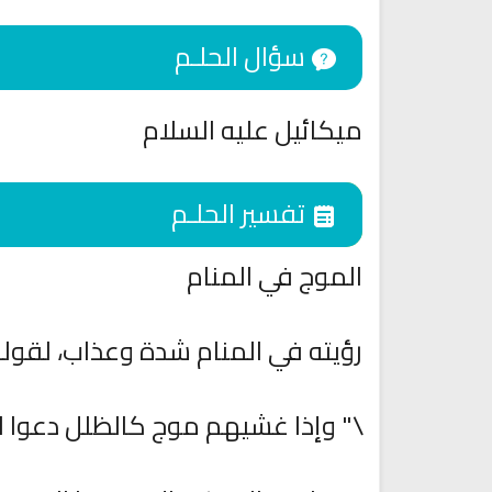
سؤال الحلـم
ميكائيل عليه السلام
تفسير الحلـم
الموج في المنام
اقمار الهبارية
رؤيته في المنام شدة وعذاب، لقوله
انشودة تلك أمي
فريق أجناد للفن الاسلام
أناشيد الأم
15302 | 2025-11-03
3665 | 2026-03-30
\" وإذا غشيهم موج كالظلل دعوا الل