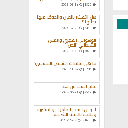
2026-06-14
1320 |
هل التفكير بالعين والخوف منها
يجلبها ؟
2026-04-01
2490 |
الوسواس القهري والمس
الشيطاني (الجن)
2026-03-31
3005 |
ما هي علامات الشخص المسحور؟
2025-11-24
5781 |
علاج السحر عن بُعد
2025-10-23
7569 |
أعراض السحر المأكول والمشروب
وعلاجه بالرقية الشرعية
2025-04-23
21673 |