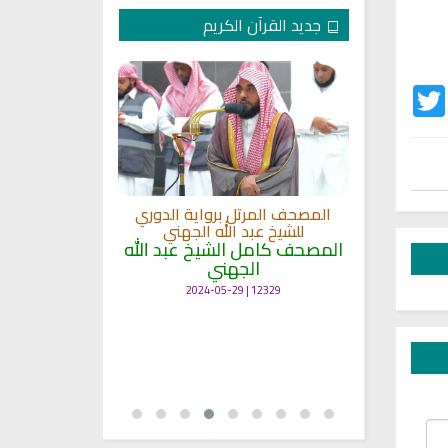
جديد القرآن الكريم
Twitter
Fac
لكريم الى
المصحف المرتل برواية الدوري
ة
للشيخ عبد الله الجهني
المصحف المرت
 لمعاني
المصحف كامل الشيخ عبد الله
للشيخ عث
الجهني
القرآن بصو
ال
12329 | 2024-05-29
7136 | 2024-05-29