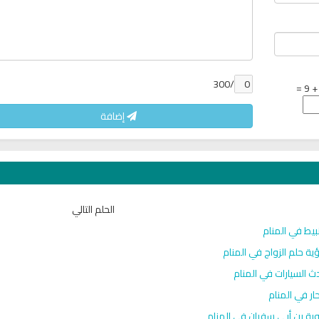
/300
إضافة
عبد
راديو فتاوى اسلامية بث مباشر
اذاعة القران الكريم من ل
المباشر
الحلم التالي
بيط في المنام
ية حلم الزواج في المنام
ث السيارات في المنام
حار في المنام
ية بن أبي سفيان في المنام