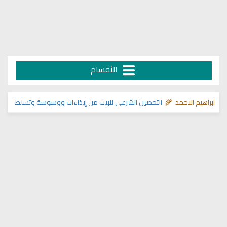
الأقسام
ابراهيم الاحمد 🌾
التحصين الشرعي للبيت من إيذاءات ووسوسة وتسلط الجن
>> م