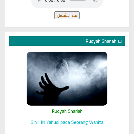
بدء التشغيل
Ruqyah Shariah
Ruqyah Shariah
 الرقية
Sihir Jin Yahudi pada Seorang Wanita