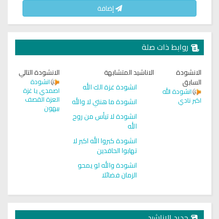
إضافة
روابط ذات صلة
الانشودة
الاناشيد المتشابهة
الانشودة التالي
السابق
انشودة
انشودة غزة الك الله
اصمدي يا غزة
انشودة الله
العزة القصف
اكبر نادي
انشودة ما هنتي لا والله
بيهون
انشودة لا تيأس من روح
الله
انشودة كبروا الله اكبر لا
تهابوا الحاقدين
انشودة والله لو يمحو
الزمان فضائلا
جديد الاناشيد