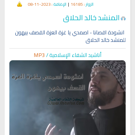
الزوار
: 16185
|
الإضافة
: 2023-11-08
المنشد خالد الحلاق
انشودة اقصانا - اصمدي يا غزة العزة القصف بيهون
للمنشد خالد الحلاق
أناشيد الشفاء الإسلا
مية /
MP3