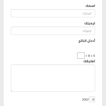
اسمك
ايميلك
أدخل الناتج
6 + 8 =
تعليقك
/300