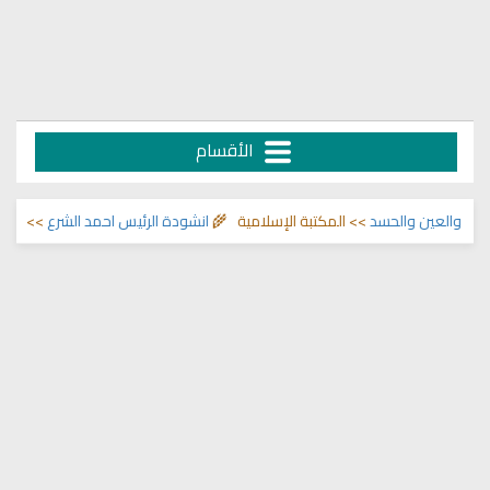
الأقسام
لعين والحسد
>> المكتبة الإسلامية 🌾
انشودة الرئيس احمد الشرع
>> اناشيد ابر