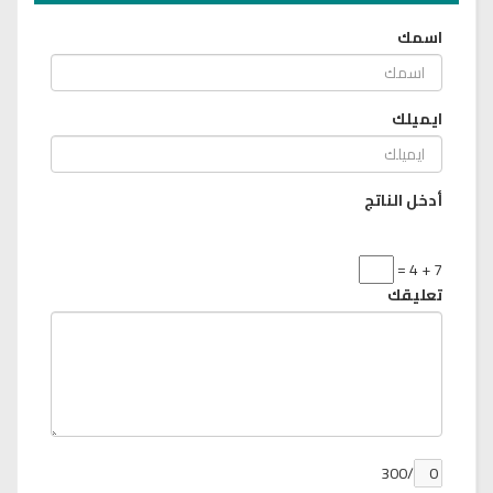
اسمك
ايميلك
أدخل الناتج
7 + 4 =
تعليقك
/300