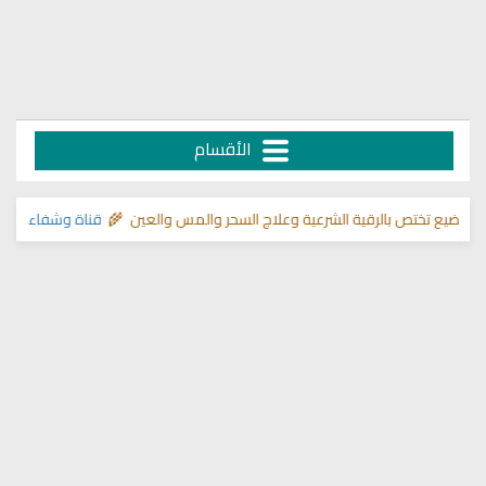
الأقسام
 بالرقية الشرعية وعلاج السحر والمس والعين 🌾
قناة وشفاء لما في الصدور
>>