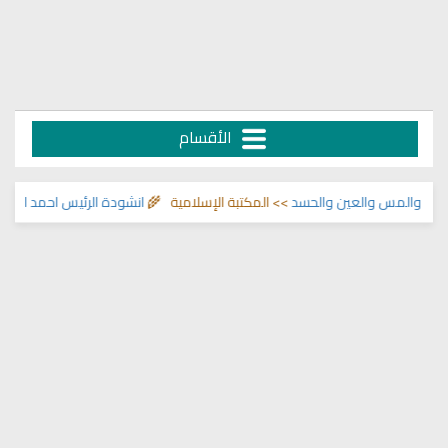
الأقسام
 والمس والعين والحسد
>> المكتبة الإسلامية 🌾
انشودة الرئيس احمد الشرع
>> ا