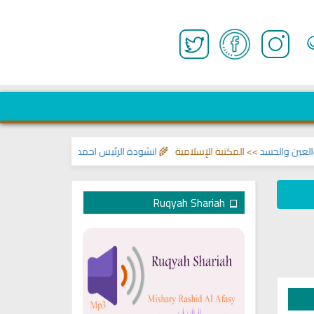
ن والحسد
>> المكتبة الإسلامية 🌾
انشودة الرئيس احمد الشرع
>> اناشيد ابراهيم
Ruqyah Shariah