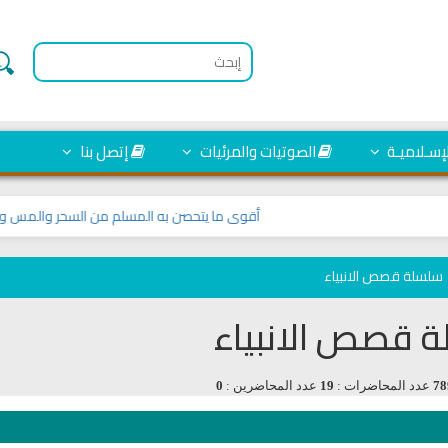
لإسـلاميـة
الصوتيات والمرئيات
إتصل بنا
أقوى ما يتحصن به المسلم من السحر والمس والعي
سلسلة قصص الانبياء
 قصص الانبياء
78
عدد المحاضرات :
19
عدد المحاضرين :
0