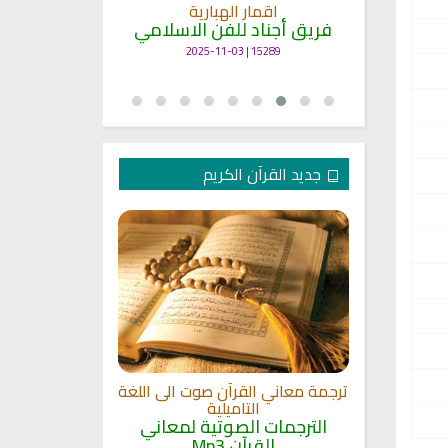
انشودة م
اقمار الهبارية
فريق أجناد
مي
فريق أجناد للفن الاسلامي
21735 | 2025-05-04
15289 | 2025-11-03
جديد القرآن الكريم
الترجمة الصوتي
 مشاري
اللغة
القلوب
ترجمة معاني القرآن صوت الى اللغة
الترجمات ا
ة
التاميلية
القرآ
الترجمات الصوتية لمعاني
12490 | 2024-05-29
القرآن Mp3