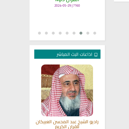
7160 | 2024-05-29
اذاعات البث المباشر
ق المنشاوي
راديو الشيخ عبد المحسن العبيكان
البث المباشر 
للقران الكريم
مشاري