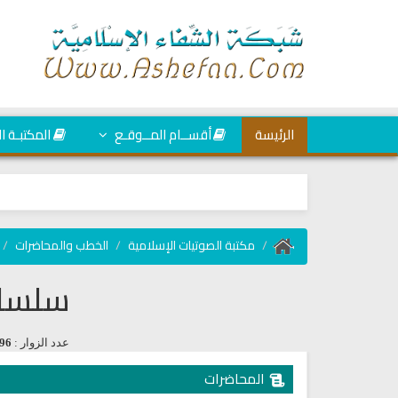
الرئيسة
أقســام المــوقـع
المكتبـة ا
مكتبة الصوتيات الإسلامية
الخطب والمحاضرات
سلسلة
عدد الزوار :
96
المحاضرات