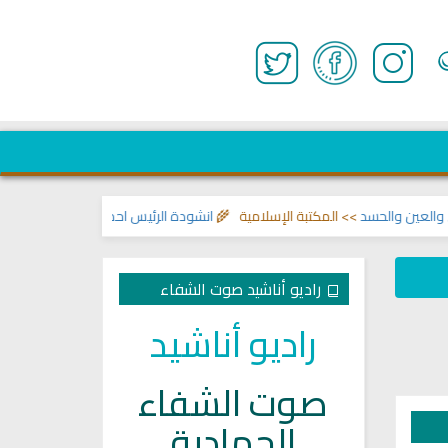
ين والحسد
>> المكتبة الإسلامية 🌾
انشودة الرئيس احمد الشرع
>> اناشيد ابراهي
راديو أناشيد صوت الشفاء
راديو أناشيد
صوت الشفاء
الجهادية