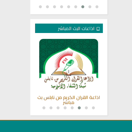
اذاعات البث المباشر
طر للقران
اذاعة القران الكريم من نابلس بث
راديو فتاوى 
مباشر