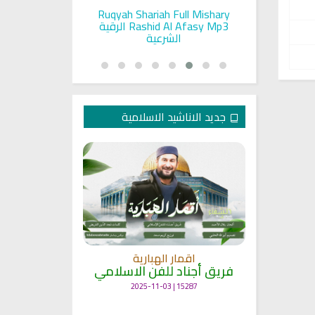
pada Seorang
Ruqyah Shariah Full Mishary
Ruqyah ac
and Sunnah
Rashid Al Afasy Mp3 الرقية
a
an
الشرعية
جديد الاناشيد الاسلامية
انشودة م
اقمار الهبارية
فريق أجناد
مي
فريق أجناد للفن الاسلامي
21728 | 2025-05-04
15287 | 2025-11-03