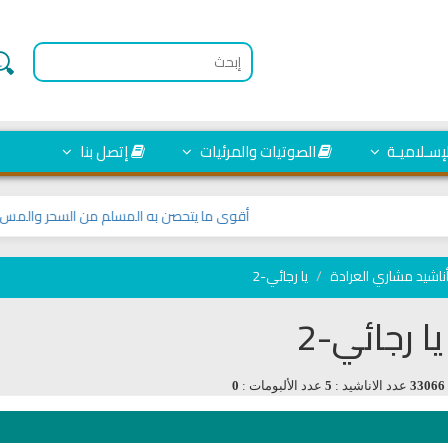
لإسـلاميـة
الصوتيات والمرئيات
إتصل بنا
أقوى ما يتحصن به المسلم من السحر والمس والع
ناشيد مشاري العرادة
يا رجائي-2
يا رجائي-2
33066
عدد الاناشيد :
5
عدد الألبومات :
0