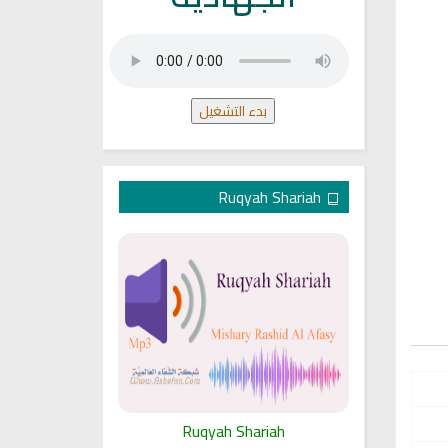
بدء التشغيل
Ruqyah Shariah
ariah
Ruqyah Shariah
Ru