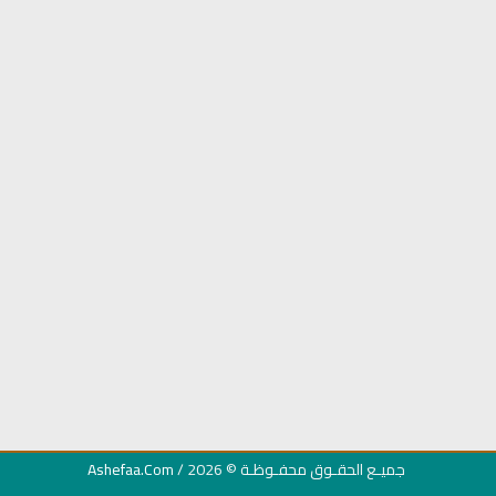
عبد
راديو الشيخ ياسر الدوسري للقران
راديو الشيخ صلاح بو خا
الكريم
الكريم
جميـع الحقـوق محفـوظـة
© 2026 /
Ashefaa.Com