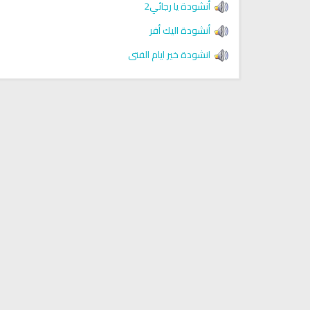
أنشودة يا رجائي2
Discover Islam and Muslims
Ruqya regained her sight
religion!
أنشودة اليك أفر
انشودة خير ايام الفتى
انشودة هل نلتقي
انشودة رثاء ابو حمزة
أناشيد مؤثرة وحزينة
اناشيد ابراهيم الاحمد
28189 | 2025-03-19
16460 | 2025-03-19