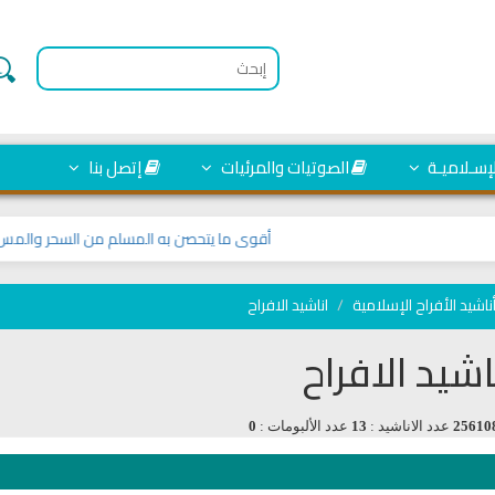
لإسـلاميـة
الصوتيات والمرئيات
إتصل بنا
أقوى ما يتحصن به المسلم من السحر والمس والع
ناشيد الأفراح الإسلامية
اناشيد الافراح
اشيد الافراح
25610
عدد الاناشيد :
13
عدد الألبومات :
0