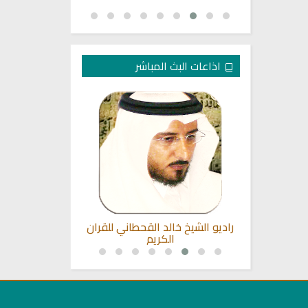
اذاعات البث المباشر
ت الشيخ عبد
راديو الشيخ خالد القحطاني للقران
اذاعة القران 
الكريم
م