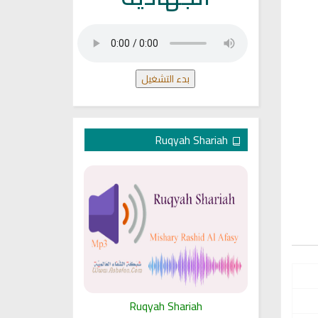
بدء التشغيل
Ruqyah Shariah
ariah
Ruqyah Shariah
Ru