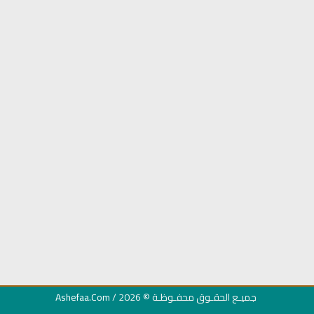
شر
راديو الشيخ عبدالمحسن الحارثي
القران الكريم مرتل بصو
للقران الكريم
الباسط
جميـع الحقـوق محفـوظـة
© 2026 /
Ashefaa.Com