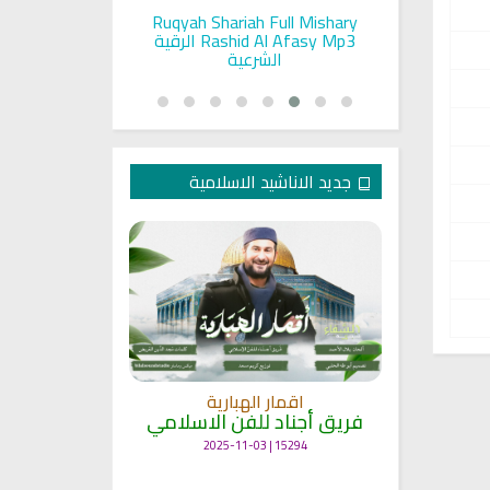
pada Seorang
Ruqyah Shariah Full Mishary
Ruqyah ac
and Sunnah
Rashid Al Afasy Mp3 الرقية
a
an
الشرعية
جديد الاناشيد الاسلامية
انشودة م
اقمار الهبارية
فريق أجناد
مي
فريق أجناد للفن الاسلامي
21746 | 2025-05-04
15294 | 2025-11-03