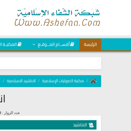
الرئيسة
أقســام المــوقـع
المكتبـة ا
مكتبة الصوتيات الإسلامية
الاناشيد الاسلامية
أ
ان
عدد الزوار :
8
الاناشيد