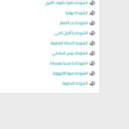
انشودة دقوا دفوف الفرح
Discover Islam and Muslims
Ruqya regained her sight
religion!
انشودة تهانينا
انشودة بدر التمام
انشودة يا أهيل الحي
انشودة الدبكة الشعبية
انشودة عرس اسلامي
انشودة يا مرحبا بعرساننا
انشودة صبوا القهيوه
انشودة البداوية
انشودة هل نلتقي
انشودة رثاء ابو حمزة
أناشيد مؤثرة وحزينة
اناشيد ابراهيم الاحمد
28209 | 2025-03-19
16466 | 2025-03-19