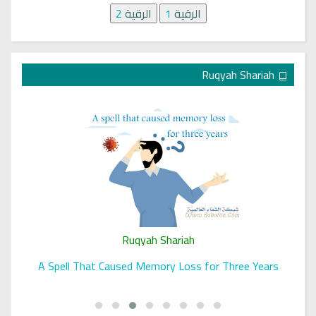
الرقية
1
الرقية
2
Ruqyah Shariah
Ruqyah Shariah
A Spell That Caused Memory Loss for Three Years