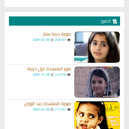
الصور
صورة ديما بشار
2009-05-08
506101 |
صور المنشدة غزل حبيبة
2009-12-28
473799 |
صورة المنشدة رغد الوزان
2009-05-08
177761 |