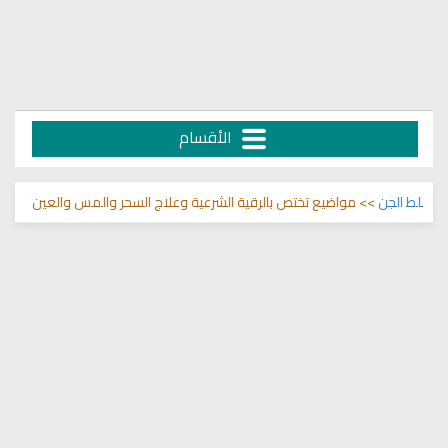
الأقسام
الجن
>> مواضيع تختص بالرقية الشرعية وعلاج السحر والمس والعين 🌾
قناة وشف