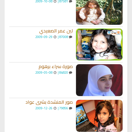
2009-10-08
87581 |
لين عمر الصعيدي
2009-09-29
87008 |
صورة سراء برهوم
2009-05-08
84820 |
صور المنشدة بشرى عواد
2009-12-26
79856 |