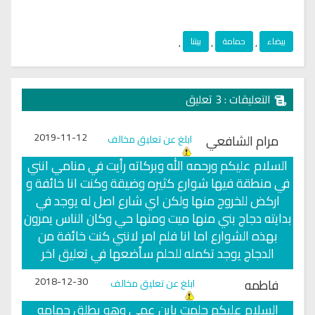
بيضاء
,
حمامة
,
بيتنا
,
التعليقات : 3 تعليق
2019-11-12
مرام الشافعي
ابلغ عن تعليق مخالف
السلام عليكم ورحمه الله وبركاته رأيت في منامي انني
في منطقة فيها شوارع كثيره وضيقة وكنت انا خائفة و
اركض للخروج منها ولكن اي شارع اصل له يوجد في
بدايته دجاج بني منها ميت ومنها حي وكان الناس يمرون
بهذه الشوارع اما انا فلم امر لانني كنت خائفة من
الدجاج يوجد تكمله للحلم سأضعها في تعليق اخر
2018-12-30
فاطمه
ابلغ عن تعليق مخالف
السلام عليكم حلمت بابن عمي وهو يطلق حمامه