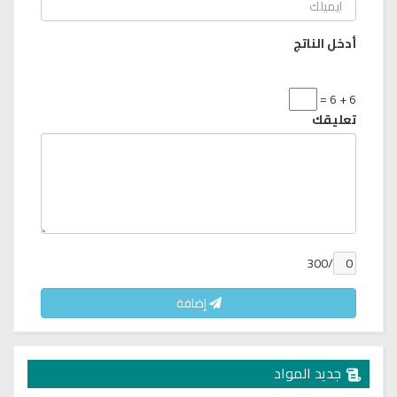
أدخل الناتج
6 + 6 =
تعليقك
/300
إضافة
جديد المواد