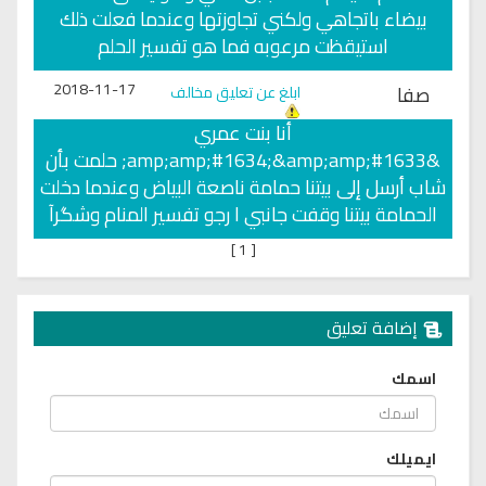
بيضاء باتجاهي ولكني تجاوزتها وعندما فعلت ذلك
استيقظت مرعوبه فما هو تفسير الحلم
2018-11-17
صفا
ابلغ عن تعليق مخالف
أنا بنت عمري
&amp;amp;#1634;&amp;amp;#1633; حلمت بأن
شاب أرسل إلى بيتنا حمامة ناصعة البياض وعندما دخلت
الحمامة بيتنا وقفت جانبي ا رجو تفسير المنام وشگرآ
]
1
[
إضافة تعليق
اسمك
ايميلك