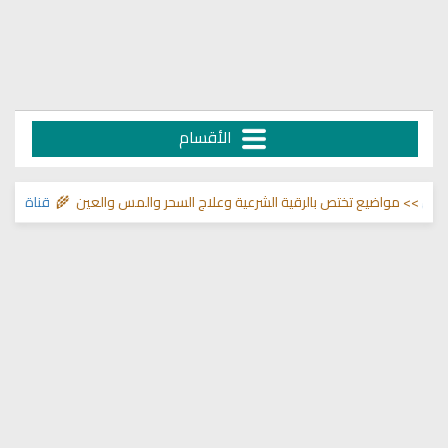
الأقسام
مواضيع تختص بالرقية الشرعية وعلاج السحر والمس والعين 🌾
قناة وشفاء لما