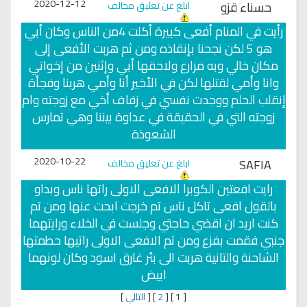
2020-12-12
حسناء قزو
ابلغ عن تعليق مخالف
رأيت في المنام أفعى كبيرة أكلت 4من الناس وكان أبي
هو 5 لكن نجحنا بإنقاذه ومن ثم هربت الأفعى إلى
مكان خالي وبه مزارع ولاحقها أبي وإثنين من إخواتي
وانا وأمي لقتلها لكن في الأخير أنا وأمي هربنا وفجأة
إنقلب الحلم ووجدت نفسي في زفاف أخي مع زوجته وام
زوجته التي في الحقيقة في عداوة بيننا وهي تمارس
الشعوذة
2020-10-22
SAFIA
ابلغ عن تعليق مخالف
رايت افعتين الكوبرا الافعى الاولى راتها ناس وبداو
بالقول افعى تاكل ناس تم خرجت ابحت عنها ومن تم
كنت اريد ان اقضي حاجتي وجلست في الخلاء ورايتهما
جنبي فقمت بفزع ومن تم الافعى الاولى راتيها حطمتها
الشاحنة والتانية هربت الى بئر غارق اسود وكان لونهما
ابيض
[
1
]
[
2
]
[
التالي
]