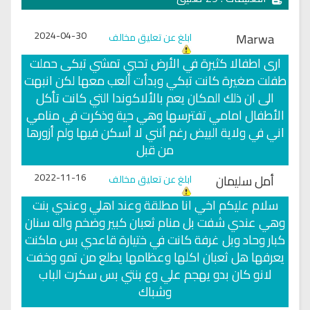
2024-04-30
Marwa
ابلغ عن تعليق مخالف
ارى اطفالا كثيرة في الأرض تحبي تمشي تبكى حملت
طفلت صغيرة كانت تبكي وبدأت ألعب معها لكن انبهت
الى ان ذلك المكان يعم بالألاكوندا التي كانت تأكل
الأطفال امامي تفترسها وهي حية وذكرت في منامي
اني في ولاية البيض رغم أنني لا أسكن فيها ولم أزورها
من قبل
2022-11-16
أمل سليمان
ابلغ عن تعليق مخالف
سلام عليكم اخي انا مطلقة وعند اهلي وعندي بنت
وهي عندي شفت بل منام ثعبان كبير وضخم واله سنان
كبار وحاد وبل غرفة كانت في ختيارة قاعدي بس ماكنت
يعرفها هل ثعبان اكلها وعظامها يطلع من تمو وخفت
لانو كان بدو يهجم علي وع بنتي بس سكرت الباب
وشباك