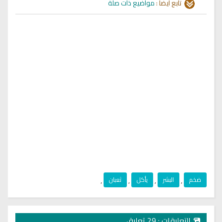
تابع أيضا :
مواضيع ذات صلة
ضخم
,
البشر
,
يأكل
,
ثعبان
,
التعليقات : 29 تعليق