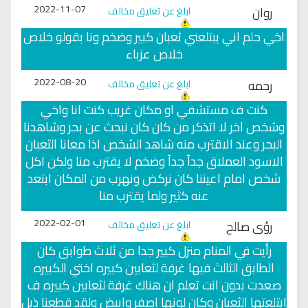
2022-11-07
روان
ابلغ عن تعليق مخالف
اخي حلم اني يبتلعني ثعبان كبير وضخم ونا بقولو خلاص
خلاص عزباء
2022-08-20
رحمه
ابلغ عن تعليق مخالف
كنت ف مستشفي او مكان غريب كنت انا واخي
وشخص اخر لا اتذكر من كان كان نبحث عن بحر وشاهدنا
البحر وعند الاقترب منه شاهد الشخص اذا معانا الثعبان
الاسود العملاق جداً جداً وضخم لا يقترب منا ولكن اكل
شخص امام اعيننا كان نركض ونهرب من المكان ابتعد
عنه كثير ولما يقترب منا
2022-02-01
رؤى صالح
ابلغ عن تعليق مخالف
رأيت في المنام منزل كبير جدا من ثلاث طوابق كان
الطابق الثالث فيها غرفة لثعابين كبيره اختي الكبيره
صعدت بدون انت تعلم ان هناك غرفة لثعابين كبيره ف
ابتلعتها الثعبان وكان لونها اصفر وابيض ولقد قطعنا ذيل