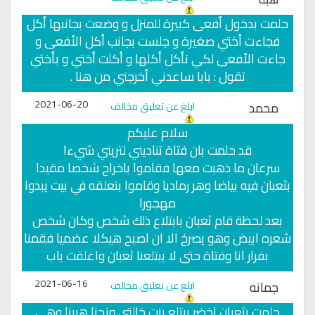
حلمت بدخول أفعى كبيرة للمنزل و وضعت بجانبها أكل
فجاءت أختي صغيرة و جلست بجانب أكل الأفعى و
جاءت الأفعى لكي تأكل أكلها و أكلت أختي و بأختي
تقول : بابا ساعدني أخرجني من هنا .
2021-06-20
محمد
ابلغ عن تعليق مخالف
سلام عليكم
قد حلمت بان فتاة تناديني لتريني شيءا
سرعان ما ذهبت معها فقاموا باخراح شخصا مقيدا
بثعبان فيه بياضا وهر رماديا وقاموا بتعلقه في بيت يبدوا
مهجورا
بعد لحظة قام ثعبان بابتلاع ذلك شخص وكان شخص
شعره ابيض وهو يصرخ الا ان اصبح هيكلا عضميا فقمنا
بفرار انا وفتاة حتى لا يبتلعنا ثعبان واغلقت باب
2021-06-16
جمانه
ابلغ عن تعليق مخالف
حلمت بثعبان اخضر يبتلع بنت خالتي ونحنا هربنا وهي