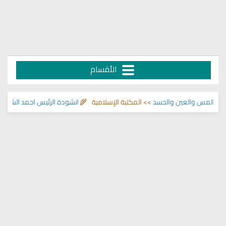
الأقسام
 والعين والحسد
>> المكتبة الإسلامية 🌾
انشودة الرئيس احمد الشرع
>> اناشيد ا