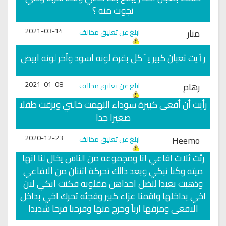
نجوت منه ؟
2021-03-14
منار
ابلغ عن تعليق مخالف
رٲیت ثعبان كبیر یٲكل بقرة لونه اسود وآخر لونه ابیض
2021-01-08
رهام
ابلغ عن تعليق مخالف
رأيت أن أفعى كبيرة سوداء التهمت خالتي وبزقت طفلا
صغيرا جدا
2020-12-23
Heemo
ابلغ عن تعليق مخالف
رئت ثلاث افاعي انا ومجموعه من الناس يخال لنا انها
ميته وكنا نبكي وبعد ذالك تحركة اثنتان من الافاعي
وذهبت بعيدا لتضل احداهن مقلوبه فكنت ابكي لان
اخي بداخلها واقمنا عزاء كبير وفجئه تحرك اخي بداخل
الافعى ومزقها ارباً وخرج منها وفرحنا فرحا شديدا