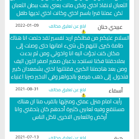
الثعبان لانقاذ اختي ولكن ماتت يعني بقت ببطن الثعبان
لكن عملنا قبرا باسم اختي وكانت اختي لديها طفل
2022-01-09
عبيدي حنان
ابلغ عن تعليق مخالف
السلام عليكم من فظلكم اريد تفسير لقد حلمت انا هناك
طامة كبرى تلتهم كل شيء امانها حتى وصلت إلى
مكان كنت لجؤت اليه انا واخوتي ومن ثم بدءت
بملاحقتنا فكنا نستنجد بذعبان صغير اصفر اللون اليف
ومن بعد هاجمتنا الكبرى فقتلتها اختي بشمعدان كبير
فتحول. إلى ذهب مرصع بالجواهر وفي الاخير صرنا اغنياء
2021-08-31
أسماء
ابلغ عن تعليق مخالف
رأيت امام منزل عمتي ومنزلها بالقرب منا ان هناك
مستنقع وفيه ثعابين كثيرة أحدهم كان يلحقني وانا
أركض والثعابين الاخرى تاكل الناس
2021-07-13
هبة
ابلغ عن تعليق مخالف