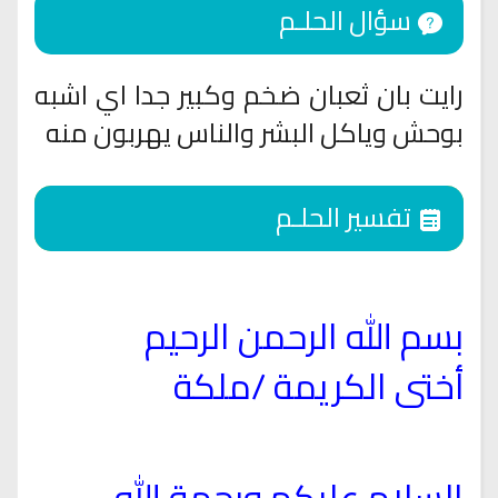
سؤال الحلـم
رايت بان ثعبان ضخم وكبير جدا اي اشبه
بوحش وياكل البشر والناس يهربون منه
تفسير الحلـم
بسم الله الرحمن الرحيم
أختى الكريمة /ملكة
السلام عليكم ورحمة الله