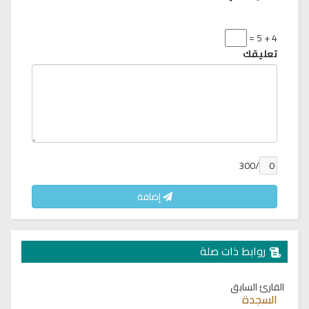
4 + 5 =
تعليقك
/300
إضافة
روابط ذات صلة
القارئ السابق
السجدة