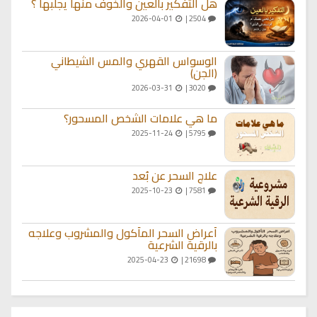
هل التفكير بالعين والخوف منها يجلبها ؟
2026-04-01
2504 |
الوسواس القهري والمس الشيطاني
(الجن)
2026-03-31
3020 |
ما هي علامات الشخص المسحور؟
2025-11-24
5795 |
علاج السحر عن بُعد
2025-10-23
7581 |
أعراض السحر المأكول والمشروب وعلاجه
بالرقية الشرعية
2025-04-23
21698 |