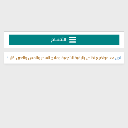
الأقسام
ن
>> مواضيع تختص بالرقية الشرعية وعلاج السحر والمس والعين 🌾
قناة وشفاء 