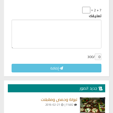
7 + 2 =
تعليقك
/300
إضافة
جديد الصور
تبولة وحمص ومقبلات
2016-02-21
11492 |