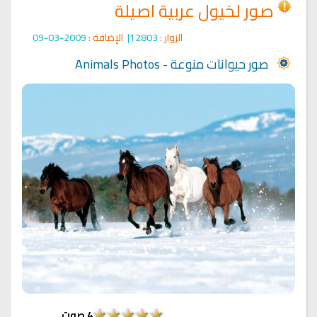
صور لخيول عربية اصيلة
الزوار :
12803|
الإضافة :
2009-03-09
صور حيوانات منوعة - Animals Photos
4
صوت