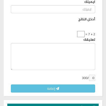
ايميلك
أدخل الناتج
2 + 7 =
تعليقك
/300
إضافة