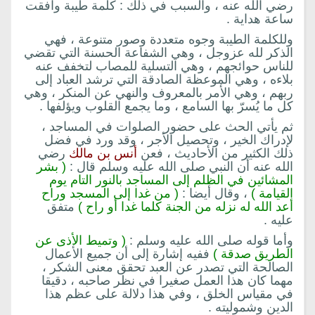
رضي الله عنه ، والسبب في ذلك : كلمة طيبة وافقت
ساعة هداية .
وللكلمة الطيبة وجوه متعددة وصور متنوعة ، فهي
الذكر لله عزوجل ، وهي الشفاعة الحسنة التي تقضي
للناس حوائجهم ، وهي التسلية للمصاب لتخفف عنه
بلاءه ، وهي الموعظة الصادقة التي ترشد العباد إلى
ربهم ، وهي الأمر بالمعروف والنهي عن المنكر ، وهي
كل ما يُسرّ بها السامع ، وما يجمع القلوب ويؤلفها .
ثم يأتي الحث على حضور الصلوات في المساجد ،
لإدراك الخير ، وتحصيل الأجر ، وقد ورد في فضل
ذلك الكثير من الأحاديث ، فعن
أنس بن مالك
رضي
الله عنه أن النبي صلى الله عليه وسلم قال :
( بشر
المشائين في الظلم إلى المساجد بالنور التام يوم
القيامة )
، وقال أيضا :
( من غدا إلى المسجد وراح
أعد الله له نزله من الجنة كلما غدا أو راح )
متفق
عليه .
وأما قوله صلى الله عليه وسلم :
( وتميط الأذى عن
الطريق صدقة )
ففيه إشارة إلى أن جميع الأعمال
الصالحة التي تصدر عن العبد تحقق معنى الشكر ،
مهما كان هذا العمل صغيرا في نظر صاحبه ، دقيقا
في مقياس الخلق ، وفي هذا دلالة على عظم هذا
الدين وشموليته .