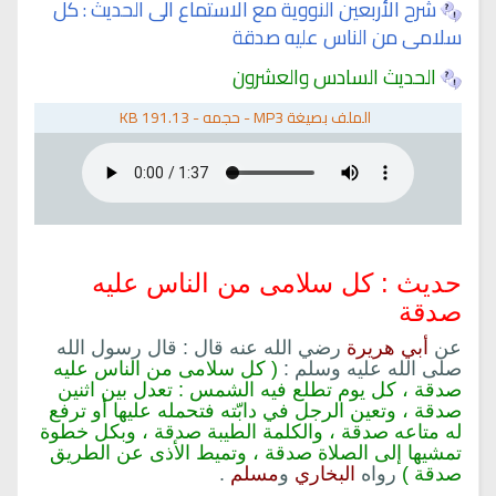
شرح الأربعين النووية مع الاستماع الى الحديث : كل
سلامى من الناس عليه صدقة
الحديث السادس والعشرون
الملف بصيغة
MP3
-
حجمه -
191.13 KB
حديث : كل سلامى من الناس عليه
صدقة
عن
أبي هريرة
رضي الله عنه قال : قال رسول الله
صلى الله عليه وسلم :
( كل سلامى من الناس عليه
صدقة ، كل يوم تطلع فيه الشمس : تعدل بين اثنين
صدقة ، وتعين الرجل في دابّته فتحمله عليها أو ترفع
له متاعه صدقة ، والكلمة الطيبة صدقة ، وبكل خطوة
تمشيها إلى الصلاة صدقة ، وتميط الأذى عن الطريق
صدقة )
رواه
البخاري
و
مسلم
.