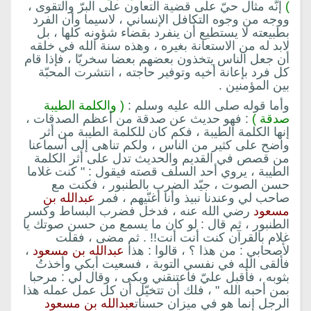
)
إنّه مثال حيّ على قضية التعاون على البرّ والتقوى ،
ووجه من وجوه التكافل الإنساني ، لاسيما وأن الفرد
بطبيعته لا يستطيع أن ينفرد بقضاء شؤونه كلها ، بل
لابد له من الاستعانة بغيره ، وهذه سنة الله في خلقه
أن جعل الناس يتخذون بعضهم بعضا سخريّا ، فإذا قام
كل فرد بإعانة أخيه وتوفير حاجته ، انتشرت المحبّة
بين المؤمنين .
وأما قوله صلى الله عليه وسلم :
( والكلمة الطيبة
صدقة )
: فهو حديث عن صدقة من أعظم الصدقات ،
إنها الكلمة الطيبة ، فكم كان للكلمة الطيبة من أثر
واضح على كثير من الناس ، ولكم تناهى إلى أسماعنا
من قصص في القديم والحديث تدل على أثر الكلمة
الطيبة ، يروي أحد السلف قصته فيقول : " كنت غلاما
حسن الصوت ، جيّد الضرب بالطنبور ، فكنت مع
صاحب لي وعندنا نبيذ وأنا أغنّيهم ، فمر
عبدالله بن
مسعود
رضي الله عنه ، فدخل فضرب البساط وكسر
الطنبور ، ثم قال : لو كان ما يسمع من حسن صوتك يا
غلام بالقرآن كنت أنت أنت!! . ثم مضى ، فقلت
لأصحابي : من هذا ؟ ، قالوا : هذا
عبدالله بن مسعود
،
فألقى الله في نفسي التوبة ، فسعيت أبكي وأخذتُ
بثوبه ، فأقبل عليّ فاعتنقني وبكى ، وقال لي : مرحبا
بمن أحبه الله " ، فلك أن تتخيّل أن كل عمل عمله هذا
الرجل إنما هو في ميزان حسنات
عبدالله بن مسعود