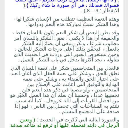
فسواك فعدلك ، في أي صورة ما شاء ركبك }
(
الانفطار : 6 – 8 ) .
وهذه النعمة العظيمة تتطلب من الإنسان شكرا لها ،
وهذا الشكر سببٌ لمباركة هذه النعم ودوامها .
وقد يظن البعض أن شكر النعم يكون باللسان فقط ،
والحقيقة أن هذا لا يكفي ، نعم : الشكر باللسان أمر
مطلوب شرعا ، ولكن ينبغي أن يضمّ إليه الشكر
بالعمل ، فيحقّق بذلك أعلى درجات الشكر للخالق ،
وحين نستعرض الصور التي وردت في الحديث الذي
نتناوله ، نجد أكثرها يدخل في باب الشكر بالعمل .
فالعدل بين المتخاصمين شكر على نعمة اللسان الذي
نطق بالحق ، وشكر على نعمة العقل الذي أعان العبد
على اختيار الحق والقضاء به ، وشكر على نعمة
الهداية والتوفيق التي أعانت على الإصلاح بين
المتخاصمين ، ولو مضينا في ذكر هذه النعم فلن
نحصيها عددا ، وحسبنا أن نعلم أن هذا العمل الخيّر هو
من أفضل القربات إلى الله عزوجل ، كما أنه سبب
تلتئم به المشاحنات التي تحصل بين الناس ، فهو إذا
صدقة على المجتمع المسلم .
والصورة التالية التي ذُكرت في الحديث :
( وتعين
الرجل في دابته فتحمله عليها أو ترفع له متاعه صدقة