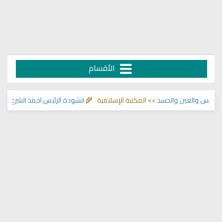
الأقسام
والعين والحسد
>> المكتبة الإسلامية 🌾
انشودة الرئيس احمد الشرع
>> اناشيد ا