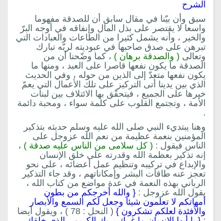
الشرح
سبق وأن بيّنا في مقال سابق أن للصدقة مفهوما
واسعا لا يقتصر على بذل المال وإنفاقه في أوجه البرّ
والخير ، وأنه يشمل كثيرا من الطاعات والعبادات التي
تبرهن على صدق صاحبها في عبوديته لربّه تبارك
وتعالى
( والصدقة برهان )
، كما وضّحنا أن من
الصدقة ما يكون نفعها قاصرا على العبد ، ومنها ما
يكون نفعها متعدّ إلى الذين من حوله ، وفي الحديث
الذي بين يدينا أتى التركيز على تلك الأعمال التي يعمّ
خيرها على الجميع ، فيتحقّق بها الائتلاف بين لبنات
الأمة ، وتجتمع القلوب على كلمة سواء ، ومحبة دائمة
.
وهنا يبتديء النبي صلى الله عليه وسلم حديثه بتذكير
المؤمنين بنعمة عظيمة من نعم الله عزوجل على
الناس فيقول :
( كل سلامى من الناس عليه صدقة )
،
إنه تذكير بعظمة الله وقدرته على خلق الإنسان
والإبداع في تركيبه وتنظيم عمل أعضائه ، على نحو
تعجز عنه طاقات البشر وإمكاناتهم ، وقد جاء التذكير
الرباني بهذه النعمة في عدة مواضع من كتاب الله ،
يقول الله عزوجل :
{ والله أخرجكم من بطون
أمهاتكم لا تعلمون شيئا وجعل لكم السمع والأبصار
والأفئدة لعلكم تشكرون }
( النحل : 78 ) ، ويقول أيضا
:
{ يا أيها الإنسان ما غرك بربك الكريم ، الذي خلقك