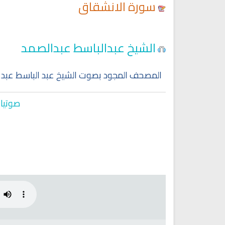
سورة الانشقاق
Ruqyah Shariah
Ruqyah Shariah
الشيخ عبدالباسط عبدالصمد
y Do You Feel at Peace When
Discover Islam and Muslims
stening to the Quran, Even If
religion!
You Don’t Understand It?
المصحف المجود بصوت الشيخ عبد الباسط عبد 
صوتيات