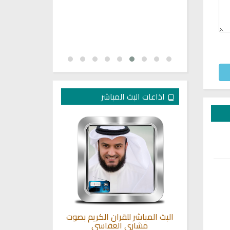
اذاعات البث المباشر
ع مباشر
البث المباشر للقران الكريم بصوت
راديو الشيخ ت
مشاري العفاسي
ا