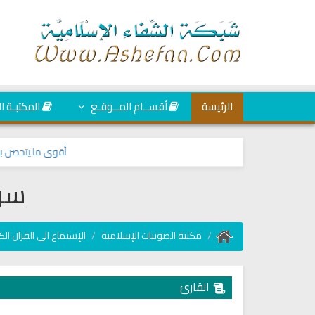
الرئيسة
أقســام المــوقـع
المكتبـة ا
أقوى ما يتحصن به الم
سور
مكتبة الصوتيات الإسلامية
الإستماع الى القرآن الك
القارئ