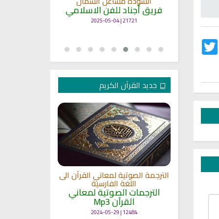
انشودة مشاعل الشمال
أنا
ة
فريق أجناد للفن الاسلامي
لاسلامي
19353 | 2025-04-09
21721 | 2025-05-04
Twitter
Fac
جديد القرآن الكريم
الترجمة الصوتية لمعاني القرآن الى
ترجمة معاني 
اللغة الفارسية
اللغة
 الى اللغة
الترجمات الصوتية لمعاني
الترجمات ا
القرآن Mp3
القرآ
 لمعاني
11457 | 2024-05-29
12484 | 2024-05-29