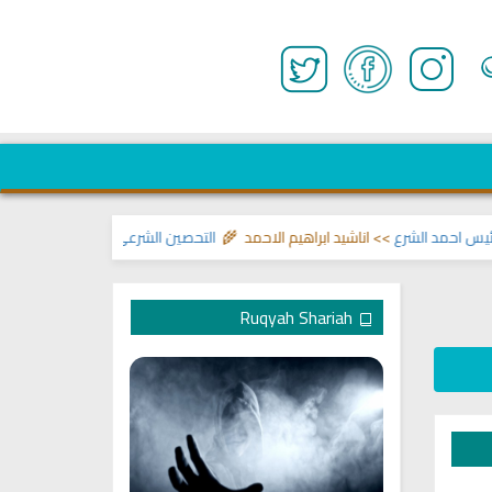
حمد الشرع
>> اناشيد ابراهيم الاحمد 🌾
التحصين الشرعي للبيت من إيذاءات ووسو
Ruqyah Shariah