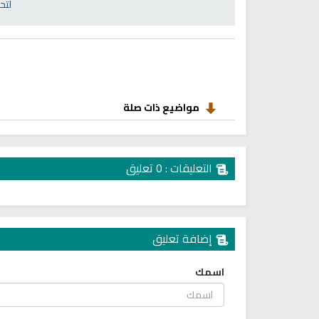
انشودة رثاء ابو حمزة
لتح
اناشيد ابراهيم الاحمد
انشودة الرئيس احمد الشرع
اناشيد ابراهيم الاحمد
16454 | 2025-03-19
1529 | 2026-06-20
مواضيع ذات صلة
التعليقات : 0 تعليق
إضافة تعليق
ترجمة معاني القرآن صوت الى ال
اسمك
التايلاندية
الترجمات الصوتية لمعاني
القرآن Mp3