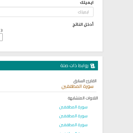
ايميلك
6806 | 2024-05-29
لقرآن الكريم كاملاً الشيخ مشاري
العفاسي سهولة الاستماع
لقرآن كاملاً مشاري العفاسي
بجودة عالية
أدخل الناتج
12598 | 2024-05-29
3 + 3 =
روابط ذات صلة
القارئ السابق
سورة المطففين
التلاوات المتشابهة
سورة المطففين
سورة المطففين
سورة المطففين
راديو الشيخ عبد الرشيد صوفي
راديو الشيخ محمود علي البنا للق
للقران الكريم
الكريم