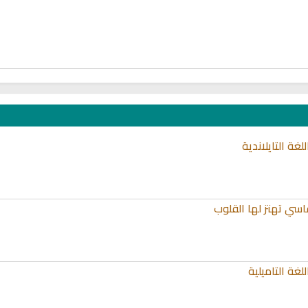
غة التايلاندية
اسي تهتز لها القلوب
غة التاميلية