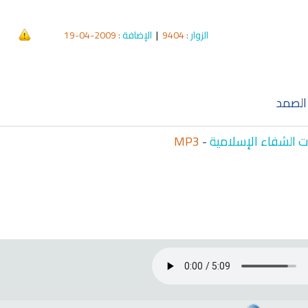
الزوار
: 9404
|
الإضافة
: 2009-04-19
qyah Shariah
Ruqyah Shariah
hariah Full Mishary
Ruqyah according to the Quran
Wh
and Sunnah to treat witchcraft,
Li
and the evil eye
الشرعية
الصمد
 الشفاء الإسلامية
-
MP3