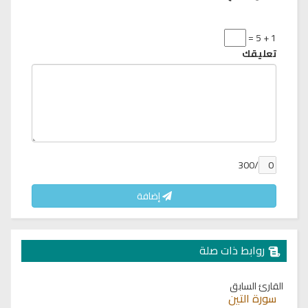
1 + 5 =
تعليقك
/300
إضافة
روابط ذات صلة
القارئ السابق
سورة التين