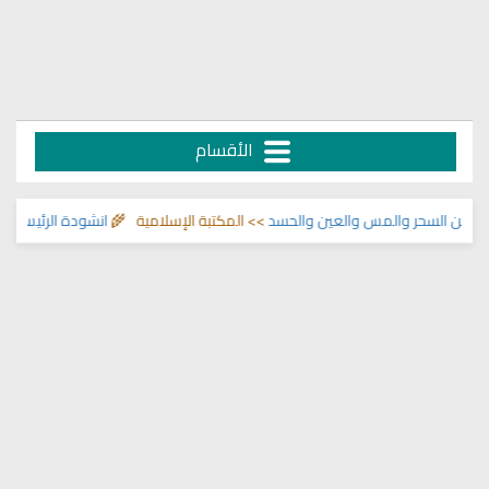
الأقسام
ن السحر والمس والعين والحسد
>> المكتبة الإسلامية 🌾
انشودة الرئيس احمد ال