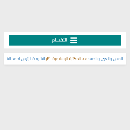
الأقسام
المس والعين والحسد
>> المكتبة الإسلامية 🌾
انشودة الرئيس احمد الشرع
>> انا