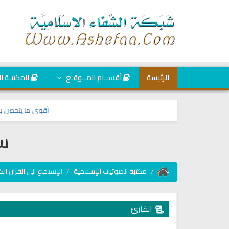
الرئيسة
أقســام المــوقـع
المكتبـة ا
أقوى ما يتحصن به الم
سو
مكتبة الصوتيات الإسلامية
الإستماع الى القرآن الك
القارئ