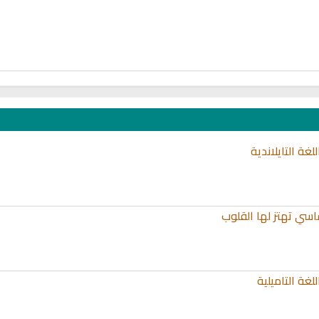
غة التايلاندية
اسي تهتز لها القلوب
غة التاميلية