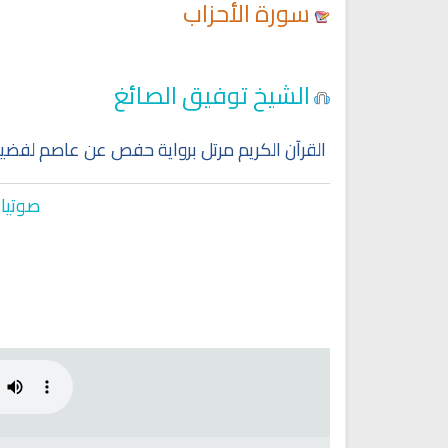
سورة الأحزاب
Ruqyah Shariah
Ruqyah Shariah
الشيخ توفيق الصائغ
y Do You Feel at Peace When
Discover Islam and Muslims
stening to the Quran, Even If
religion!
You Don’t Understand It?
القرآن الكريم مرتل برواية حفص عن عاصم لفضيل
صوتيات