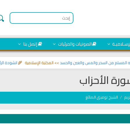
لإسـلاميـة
الصوتيات والمرئيات
إتصل بنا
سلم من السحر والمس والعين والحسد
>> المكتبة الإسلامية 🌾
انشودة الرئيس ا
رة الأحزاب
ريم
الشيخ توفيق الصائغ