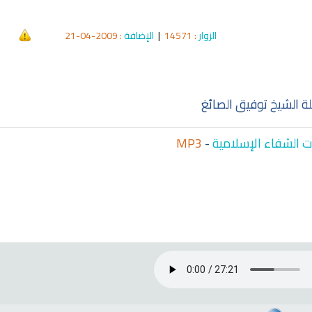
الزوار
: 14571
|
الإضافة
: 2009-04-21
qyah Shariah
Ruqyah Shariah
hariah Full Mishary
Ruqyah according to the Quran
Wh
and Sunnah to treat witchcraft,
Li
and the evil eye
الشرعية
ة الشيخ توفيق الصائغ
 الشفاء الإسلامية
-
MP3