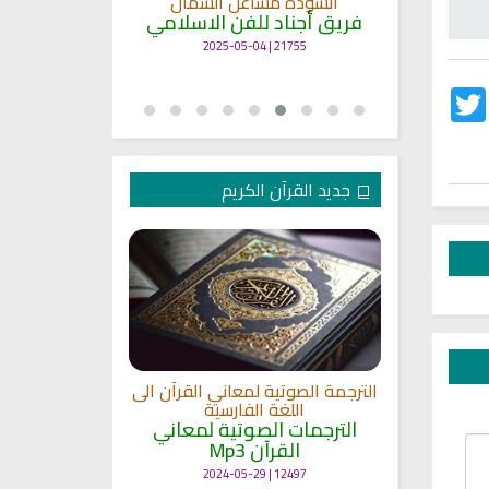
انشودة مشاعل الشمال
أنا
ة
فريق أجناد للفن الاسلامي
لاسلامي
19376 | 2025-04-09
21755 | 2025-05-04
Twitter
Fac
جديد القرآن الكريم
الترجمة الصوتية لمعاني القرآن الى
ترجمة معاني 
اللغة الفارسية
اللغة
 الى اللغة
الترجمات الصوتية لمعاني
الترجمات ا
القرآن Mp3
القرآ
 لمعاني
11468 | 2024-05-29
12497 | 2024-05-29