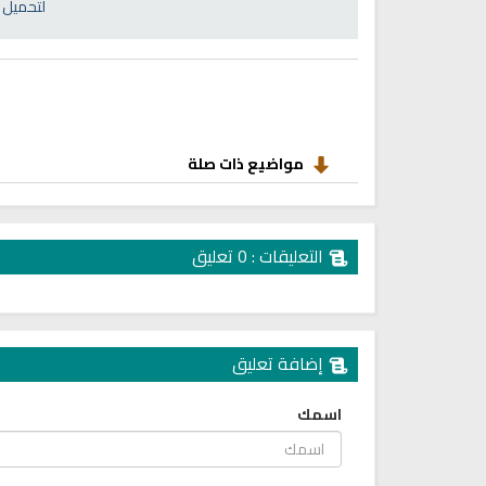
انشودة رثاء ابو حمزة
لتحميل 
اناشيد ابراهيم الاحمد
انشودة الرئيس احمد الشرع
اناشيد ابراهيم الاحمد
16470 | 2025-03-19
1557 | 2026-06-20
مواضيع ذات صلة
التعليقات : 0 تعليق
إضافة تعليق
ترجمة معاني القرآن صوت الى ال
اسمك
التايلاندية
الترجمات الصوتية لمعاني
القرآن Mp3