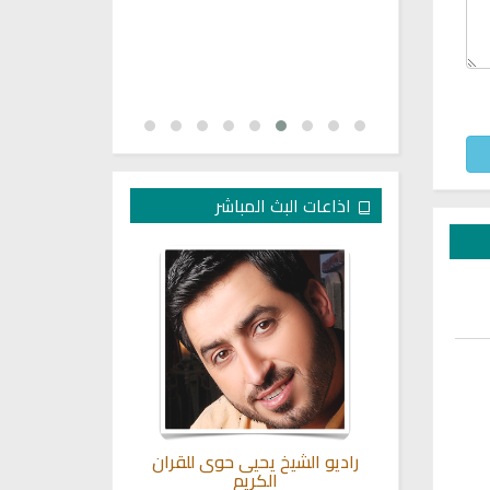
اذاعات البث المباشر
اني للقران
راديو الشيخ يحيى حوى للقران
اذاعة الرقي
الكريم