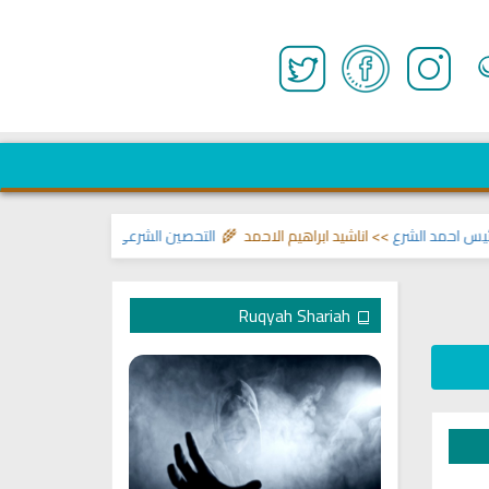
حمد الشرع
>> اناشيد ابراهيم الاحمد 🌾
التحصين الشرعي للبيت من إيذاءات ووسو
Ruqyah Shariah