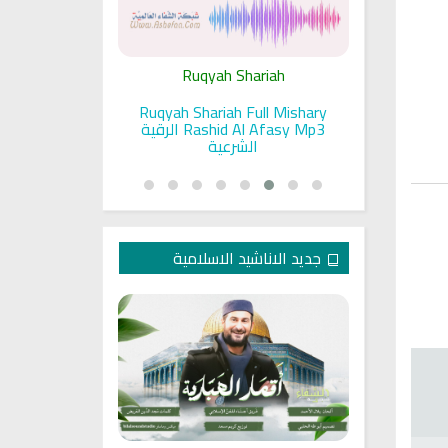
ariah
Ruqyah Shariah
Ru
pada Seorang
Ruqyah Shariah Full Mishary
Ruqyah ac
and Sunnah
Rashid Al Afasy Mp3 الرقية
a
an
الشرعية
جديد الاناشيد الاسلامية