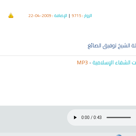
الزوار
: 9715
|
الإضافة
: 2009-04-22
qyah Shariah
Ruqyah Shariah
cording to the Quran
Why Do You Feel at Peace When
 to treat witchcraft,
Listening to the Quran, Even If
d the evil eye
You Don’t Understand It?
ة الشيخ توفيق الصائغ
 الشفاء الإسلامية
-
MP3