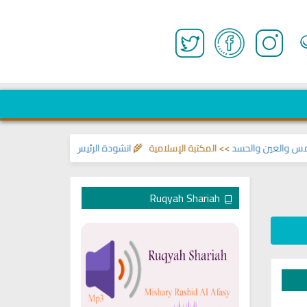
العين والحسد
>> المكتبة الإسلامية 🌾
انشودة الرئيس احمد الشرع
>> اناشيد ابر
Ruqyah Shariah