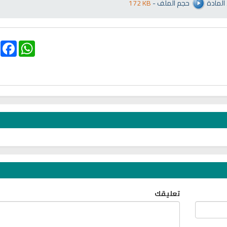
المادة
حجم الملف
-
172 KB
انشودة تلك أ
انشودة الرئيس احمد الشرع
أناشيد الأم
اناشيد ابراهيم الاحمد
3647 | 2026-03-30
1553 | 2026-06-20
ebook
WhatsApp
تلاوة جديدة للشيخ
ترجمة معاني القرآن صوت الى اللغة
تعليقك
العفاسي تهتز لها 
التايلاندية
تلاوات منوع
الترجمات الصوتية لمعاني
القرآن Mp3
13818 | 2024-05-29