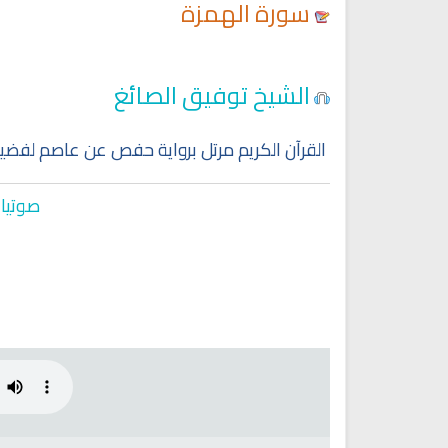
سورة الهمزة
Ruqyah Shariah
Ruqyah Shariah
الشيخ توفيق الصائغ
Discover Islam and Muslims
Ruqya regained her sight
religion!
القرآن الكريم مرتل برواية حفص عن عاصم لفضيل
صوتيات
انشودة هل نلتقي