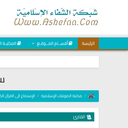
الرئيسة
أقســام المــوقـع
المكتبـة ا
سو
مكتبة الصوتيات الإسلامية
الإستماع الى القرآن الك
القارئ