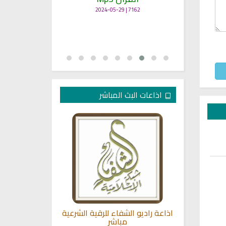
7162 | 2024-05-29
اذاعات البث المباشر
صوت الشيخ
اذاعة راديو الشفاء للرقية الشرعية
القران الكريم
مباشر
ادر