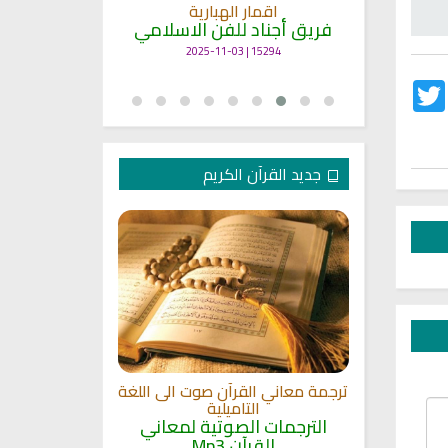
انشودة م
اقمار الهبارية
فريق أجناد
مي
فريق أجناد للفن الاسلامي
21747 | 2025-05-04
15294 | 2025-11-03
Twitter
Fac
جديد القرآن الكريم
الترجمة الصوتي
 مشاري
اللغة
القلوب
ترجمة معاني القرآن صوت الى اللغة
الترجمات ا
ة
التاميلية
القرآ
الترجمات الصوتية لمعاني
12493 | 2024-05-29
القرآن Mp3