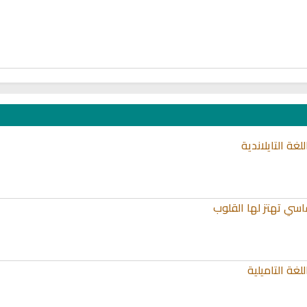
غة التايلاندية
اسي تهتز لها القلوب
غة التاميلية