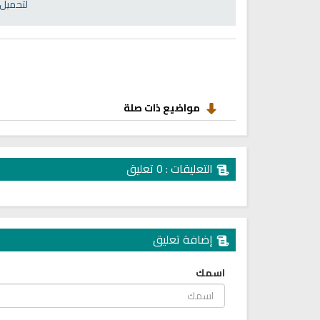
انشودة رثاء ابو حمزة
لتحميل 
أناشيد مؤثرة وحزينة
اناشيد ابراهيم الاحمد
28210 | 2025-03-19
16466 | 2025-03-19
مواضيع ذات صلة
التعليقات : 0 تعليق
إضافة تعليق
اسمك