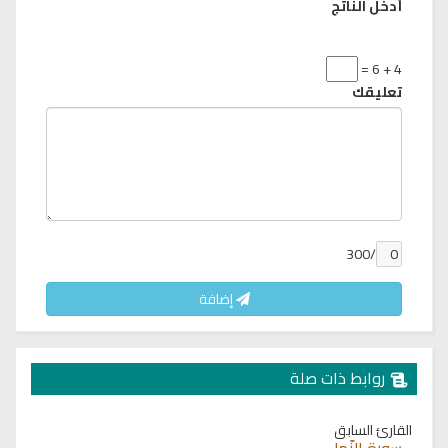
أدخل الناتج
4 + 6 =
تعليقك
/300
إضافة
روابط ذات صلة
القارئ السابق
سورة النّمل