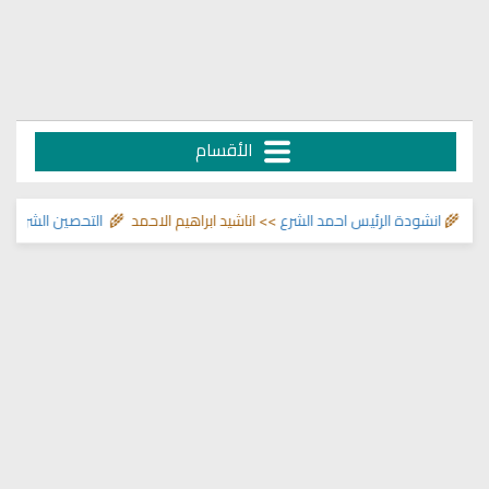
الأقسام
 🌾
انشودة الرئيس احمد الشرع
>> اناشيد ابراهيم الاحمد 🌾
التحصين الشرعي للب