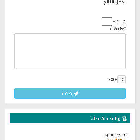
أدخل الناتج
2 + 2 =
تعليقك
/300
إضافة
روابط ذات صلة
القارئ السابق
سورة سبأ