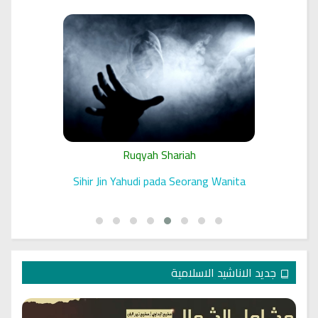
Ruqyah Shariah
 الرقية
Sihir Jin Yahudi pada Seorang Wanita
جديد الاناشيد الاسلامية