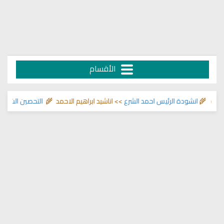
الأقسام
 🌾
انشودة الرئيس احمد الشرع
>> اناشيد ابراهيم الاحمد 🌾
التحصين الشرعي للب