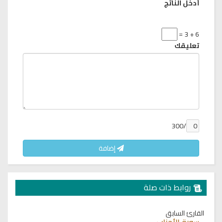
أدخل الناتج
6 + 3 =
تعليقك
/300
إضافة
روابط ذات صلة
القارئ السابق
سورة الأحزاب