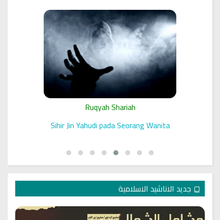
Ruqyah Shariah
 الرقية
Sihir Jin Yahudi pada Seorang Wanita
جديد الاناشيد الاسلامية