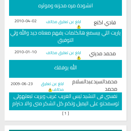
انشودة مره محزنه وموثره
2010-04-02
فادي اكتع
ابلغ عن تعليق مخالف
ياريت اللي بيسمع هالكلمات يفهم معناه جيد والله ولي
التوفيق
2010-01-10
محمد مديني
ابلغ عن تعليق مخالف
الله يوفقك
محمدالسيدعبدالسلام
ابلغ عن تعليق
2009-06-23
محمد
مخالف
نفسى فى النشيد ليس الغريب غريب ويريت تبعتهولى
لوسمحتو على اليميل ولكم كل الشكر منى والا حترام
]
1
[