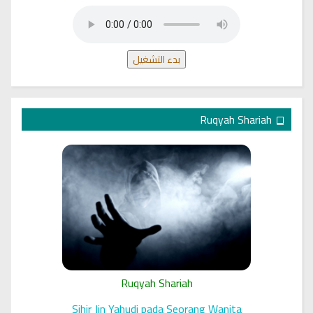
بدء التشغيل
Ruqyah Shariah
Ruqyah Shariah
 الرقية
Sihir Jin Yahudi pada Seorang Wanita