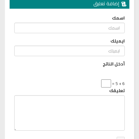
إضافة تعليق
اسمك
ايميلك
أدخل الناتج
6 + 5 =
تعليقك