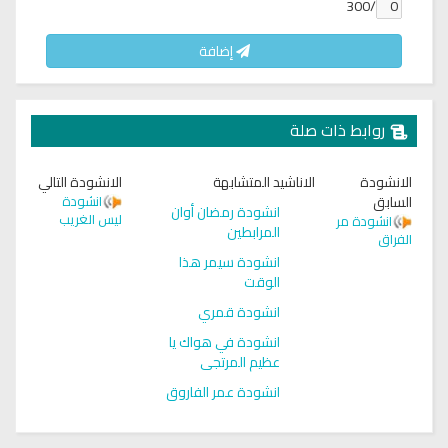
/300
إضافة
روابط ذات صلة
الانشودة
الاناشيد المتشابهة
الانشودة التالي
السابق
انشودة
انشودة رمضان أوان
ليس الغريب
انشودة مر
المرابطين
الفراق
انشودة سيمر هذا
الوقت
انشودة قمري
انشودة في هواك يا
عظيم المرتجى
انشودة عمر الفاروق