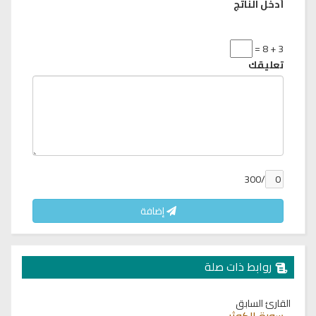
أدخل الناتج
3 + 8 =
تعليقك
/300
إضافة
روابط ذات صلة
القارئ السابق
سورة الكوثر