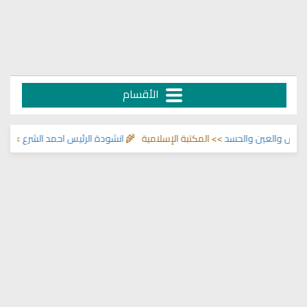
الأقسام
 والعين والحسد
>> المكتبة الإسلامية 🌾
انشودة الرئيس احمد الشرع
>> اناشيد ا