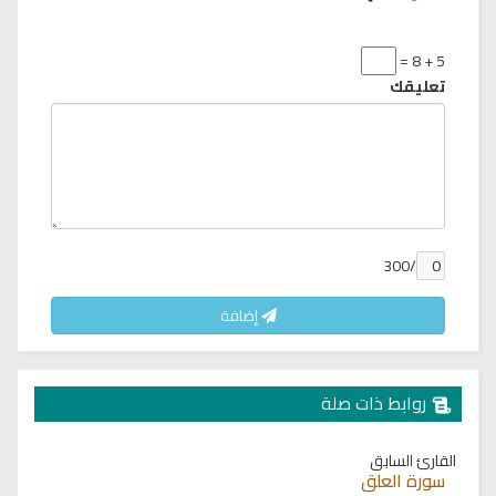
5 + 8 =
تعليقك
/300
إضافة
روابط ذات صلة
القارئ السابق
سورة العلق