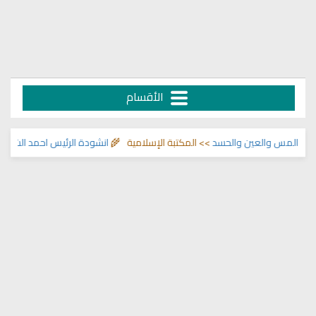
الأقسام
المس والعين والحسد
>> المكتبة الإسلامية 🌾
انشودة الرئيس احمد الشرع
>> انا