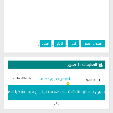
الفستان_الابيض
,
اخي
,
الزواج
,
ابكي
,
التعليقات : 1 تعليق
2014-06-02
yasmin
ابلغ عن تعليق مخالف
حبيبي حلم انو انا كنت عم طعميه جيلي ع فريز وشكرا الك
]
1
[