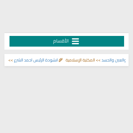
الأقسام
عين والحسد
>> المكتبة الإسلامية 🌾
انشودة الرئيس احمد الشرع
>> اناشيد ابراه