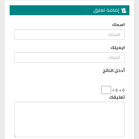
إضافة تعليق
اسمك
ايميلك
أدخل الناتج
6 + 6 =
تعليقك