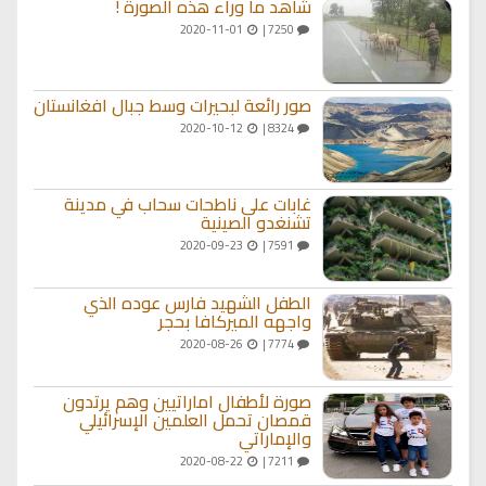
شاهد ما وراء هذه الصورة !
2020-11-01
7250 |
صور رائعة لبحيرات وسط جبال افغانستان
2020-10-12
8324 |
غابات على ناطحات سحاب في مدينة
تشنغدو الصينية
2020-09-23
7591 |
الطفل الشهيد فارس عوده الذي
واجهه الميركافا بحجر
2020-08-26
7774 |
صورة لأطفال اماراتيين وهم يرتدون
قمصان تحمل العلمين الإسرائيلي
والإماراتي
2020-08-22
7211 |