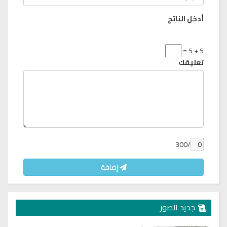
أدخل الناتج
5 + 5 =
تعليقك
/300
إضافة
جديد الصور