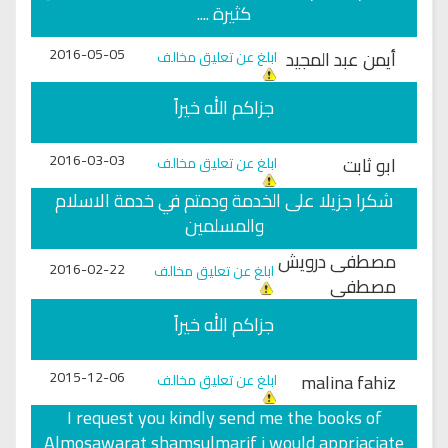
كثيرة ....
2016-05-05
أيمن عبد المجيد
ابلغ عن تعليق مخالف
جزاكم الله خيراً
2016-03-03
ابو ثابت
ابلغ عن تعليق مخالف
شكرا جزيلا على الخدمة ودمتم في خدمة الاسلام
والمسلمين
مصطفى درويش
2016-02-22
ابلغ عن تعليق مخالف
مصطفى
جزاكم الله خيراً
2015-12-06
malina fahiz
ابلغ عن تعليق مخالف
I request you kindly send me the books of
Almosawarat shamsulmarif i would appriaciate