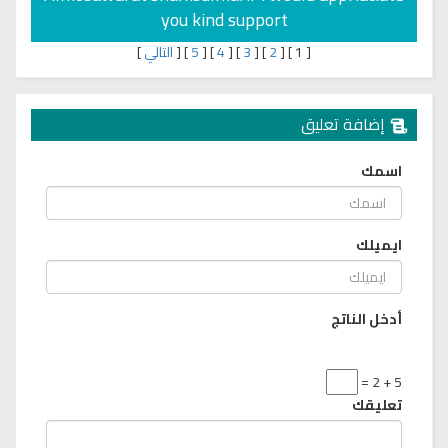
you kind support
[
1
]
[
2
]
[
3
]
[
4
]
[
5
]
[
التالي
]
إضافة تعليق
اسمك
ايميلك
أدخل الناتج
5 + 2 =
تعليقك