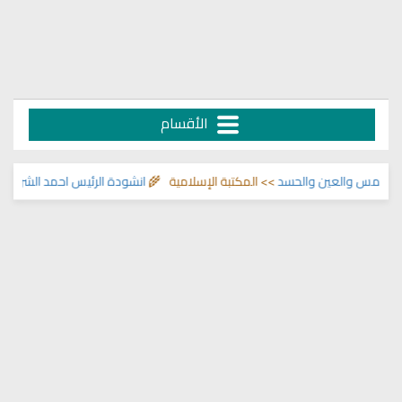
الأقسام
لمس والعين والحسد
>> المكتبة الإسلامية 🌾
انشودة الرئيس احمد الشرع
>> اناش